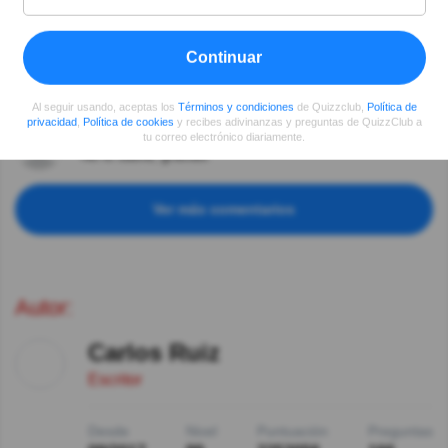
Helena E. Abreu
Hace 7año(s)
Correcto y lindo
Continuar
Isa Zorio
Hace 8año(s)
Así es
Al seguir usando, aceptas los
Términos y condiciones
de Quizzclub,
Política de
privacidad
,
Política de cookies
y recibes adivinanzas y preguntas de QuizzClub a
Marien Vega
Hace 8año(s)
tu correo electrónico diariamente.
No lo sabía, gracias.
Ver más comentarios
Autor:
Carlos Ruiz
Escritor
Desde
Nivel
Puntuación
Preguntas