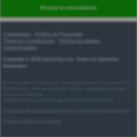
Nederlands
Polski
Português
Svenska
Türkçe
Revisar tu conocimiento
Русский
Українська
हिन्दी
한국어
汉语
漢語
Contáctanos
Política de Privacidad
Términos y condiciones
Política de cookies
Sobre Nosotros
Copyright © 2026 quizzclub.com. Todos los derechos
reservados
Este sitio web no forma parte de la página web de Facebook ni de
Facebook Inc. Además, este sitio no está respaldado de ningún
modo por Facebook.
FACEBOOK es una marca registrada de FACEBOOK, Inc.
Disclaimer: All content is provided for entertainment purposes only
Cambiar ajustes de privacidad