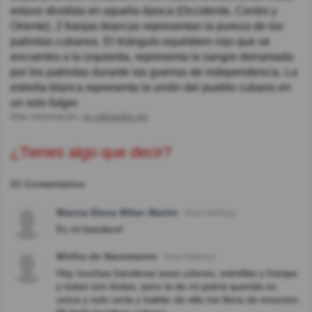
estuvo dividida en aquella época (Occidente, Centro y
Oriente). 2 franjas blancas representan la pureza de los
patriotas cubanos. El triángulo equilátero rojo que se
encuentra a la izquierda, representa la sangre derramada
por los patriotas durante las guerras de independencia. La
estrella blanca representa la unión del pueblo cubano en
un solo fulgor.
Más información:
es.wikipedia.org
¿Tienes algo que decir?
21 Comentarios
Marcia Elena Milan Martin
Hace 8año(s)
Es mi bandera!
Mirtha de Nacimiento
Hace 8año(s)
Hay muchas banderas esos colores, estrellas y franjas
y todas son lindas, pero la de mi patria querida es
unica y solo verla y hablar de ella me llena de emocion.