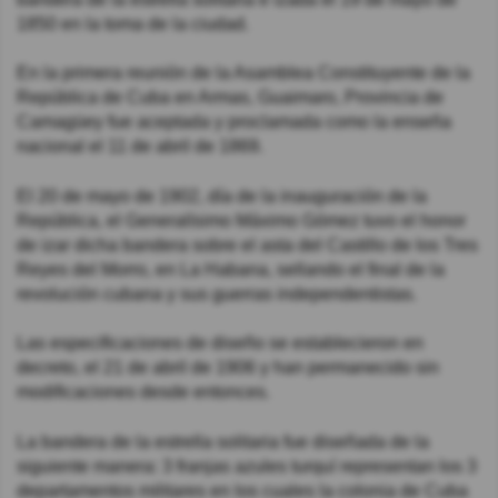
1850 en la toma de la ciudad.
En la primera reunión de la Asamblea Constituyente de la
República de Cuba en Armas, Guaimaro, Provincia de
Camagüey fue aceptada y proclamada como la enseña
nacional el 11 de abril de 1869.
El 20 de mayo de 1902, día de la inauguración de la
República, el Generalísimo Máximo Gómez tuvo el honor
de izar dicha bandera sobre el asta del Castillo de los Tres
Reyes del Morro, en La Habana, sellando el final de la
revolución cubana y sus guerras independentistas.
Las especificaciones de diseño se establecieron en
decreto, el 21 de abril de 1906 y han permanecido sin
modificaciones desde entonces.
La bandera de la estrella solitaria fue diseñada de la
siguiente manera: 3 franjas azules turquí representan los 3
departamentos militares en los cuales la colonia de Cuba