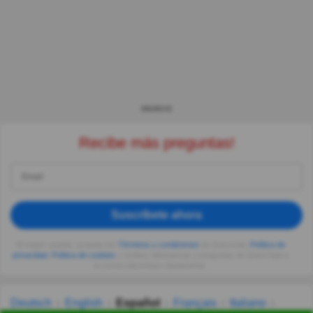
ANUNCIO
Recibe más preguntas!
Suscríbete ahora
Al seguir usando, aceptas los
Términos y condiciones
de Quizzclub,
Política de
privacidad
,
Política de cookies
y recibes adivinanzas y preguntas de QuizzClub a
tu correo electrónico diariamente.
Deutsch
English
Español
Français
Italiano