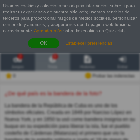
Usamos cookies y coleccionamos alguna información sobre ti para
realzar tu experiencia de nuestro sitio web; usamos servicios de
terceros para proporcionar rasgos de medios sociales, personalizar
contenido y anuncios, y asegurarnos que la página web funciona
correctamente.
Aprender más
sobre las cookies en Quizzclub.
OK
Establecer preferencias
2
6
Juegos
Trivia
Historias
Entrar
0
Probar las inderectas
¿De qué país es la bandera de la foto?
La bandera de la República de Cuba es uno de los
símbolos oficiales. Creada en 1849 por Narciso López en
Nueva York, y en 1850 la usó como bandera insignia en su
buque en su expedición para liberar la isla, fue el pueblo
costeño de Cárdenas (Matanzas) el primero que vio la
bandera de la estrella solitaria e izada el 19 de mayo de