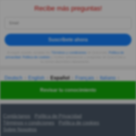
Recibe más preguntas!
Suscríbete ahora
Al seguir usando, aceptas los
Términos y condiciones
de Quizzclub,
Política de
privacidad
,
Política de cookies
y recibes adivinanzas y preguntas de QuizzClub a
tu correo electrónico diariamente.
Deutsch
English
Español
Français
Italiano
Nederlands
Polski
Português
Svenska
Türkçe
Revisar tu conocimiento
Русский
Українська
हिन्दी
한국어
汉语
漢語
Contáctanos
Política de Privacidad
Términos y condiciones
Política de cookies
Sobre Nosotros