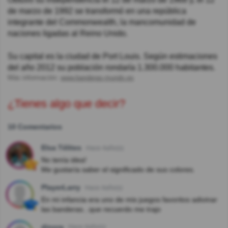
de marzo de 1992 se transformó en una república
integrante del Commonwealth, la mancomunidad de
naciones ligadas al Reino Unido.
Su capital es la ciudad de Port Louis. Según estimaciones
del año 2012 su población rondaría 1.300.000 habitantes.
Más información:
www.banderas-mundo.es
¿Tienes algo que decir?
10 Comentarios
Elsa Télites
Hace 4año(s)
No tenía idea!
Me gustaría saber el significado de sus colores.
PlayerLarry
Hace 4año(s)
En mi infancia era uno de mis juegos favoritos adivinar
las banderas...que recuerdo me trajo
dinora
Hace 4año(s)