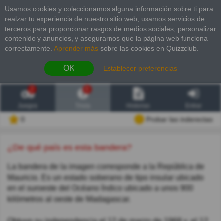
Usamos cookies y coleccionamos alguna información sobre ti para
realzar tu experiencia de nuestro sitio web; usamos servicios de
terceros para proporcionar rasgos de medios sociales, personalizar
contenido y anuncios, y asegurarnos que la página web funciona
correctamente.
Aprender más
sobre las cookies en Quizzclub.
OK
Establecer preferencias
2
6
Juegos
Trivia
Historias
Entrar
0
Probar las inderectas
¿De qué país es esta bandera?
La bandera de la imagen corresponde a la República de
Mauricio. Es un estado soberano de tipo insular ubicado
en el suroeste del Océano Índico ubicado a unos 900
kilómetros al oeste de Madagascar.
Obtuvo su independencia el 12 de marzo de 1968 y, el 12