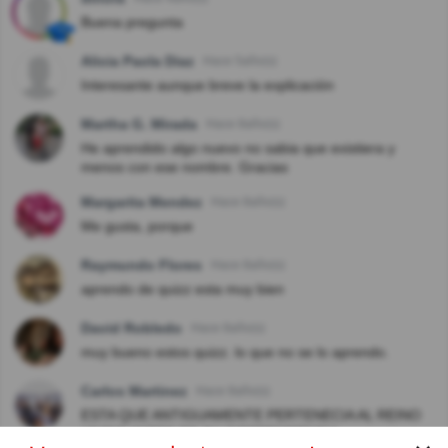
Buena pregunta
Alicia Paola Diaz
Hace 5año(s)
Interesante aunque breve la explicación
Martha G. Mirada
Hace 8año(s)
He aprendido algo nuevo no sabia que existiera y
menos con ese nombre. Gracias
Margarita Mendez
Hace 8año(s)
Me gusta, porque
Raymundo Flores
Hace 8año(s)
aprendo de quizz esta muy bien
David Robledo
Hace 8año(s)
muy bueno estos quizz. lo que no se lo aprendo.
Carlos Martinez
Hace 8año(s)
ESTA QUE ANTIGUAMENTE PERTENECIA AL REINO
UNIDO ANTES DE SU INDEPENDENCIA