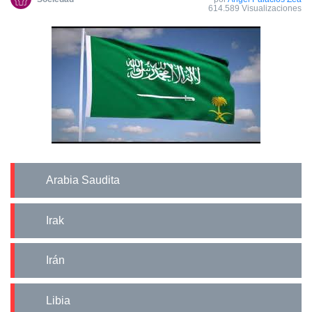
614.589 Visualizaciones
Arabia Saudita
Irak
Irán
Libia