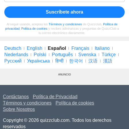
Suscríbete ahora
Al seguir usando, aceptas los
Términos y condiciones
de Quizzclub,
Política de
privacidad
,
Política de cookies
y recibes adivinanzas y preguntas de QuizzClub a
tu correo electrónico diariamente.
Deutsch
English
Español
Français
Italiano
Nederlands
Polski
Português
Svenska
Türkçe
Русский
Українська
हिन्दी
한국어
汉语
漢語
ANUNCIO
Contáctanos
Política de Privacidad
Términos y condiciones
Política de cookies
Sobre Nosotros
Copyright © 2026 quizzclub.com. Todos los derechos
reservados