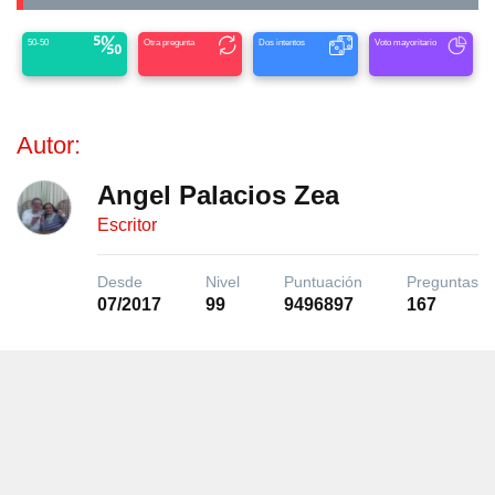
50-50
Otra pregunta
Dos intentos
Voto mayoritario
Autor:
Angel Palacios Zea
Escritor
Desde
Nivel
Puntuación
Preguntas
07/2017
99
9496897
167