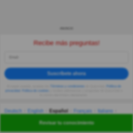
ANUNCIO
Recibe más preguntas!
Suscríbete ahora
Al seguir usando, aceptas los
Términos y condiciones
de Quizzclub,
Política de
privacidad
,
Política de cookies
y recibes adivinanzas y preguntas de QuizzClub a
tu correo electrónico diariamente.
Deutsch
English
Español
Français
Italiano
Nederlands
Polski
Português
Svenska
Türkçe
Revisar tu conocimiento
Русский
Українська
हिन्दी
한국어
汉语
漢語