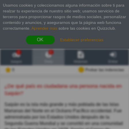
Usamos cookies y coleccionamos alguna información sobre ti para
realzar tu experiencia de nuestro sitio web; usamos servicios de
terceros para proporcionar rasgos de medios sociales, personalizar
contenido y anuncios, y asegurarnos que la página web funciona
correctamente.
Aprender más
sobre las cookies en Quizzclub.
OK
Establecer preferencias
2
6
Juegos
Trivia
Historias
Entrar
0
Probar las inderectas
¿De qué país es ciudadana una persona nacida en
Saipán?
Saipán es la isla más grande y más poblada de las Islas
Marianas del Norte en el Océano Pacífico occidental. Fue
administrada por los Estados Unidos después de la
Segunda Guerra Mundial y se convirtió en una comunidad