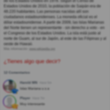
de los Estados Unidos en 1978. Según el Censo de
Estados Unidos de 2010, la población de Saipán era de
48.220 habitantes. Las personas nacidas allí son
ciudadanos estadounidenses. La moneda oficial es el
dólar estadounidense. A partir de 2009, las Islas Marianas
del Norte tienen un representante - sin derecho a voto - en
el Congreso de los Estados Unidos. La isla está justo al
norte de Guam, al sur de Japón, al este de las Filipinas y al
oeste de Hawaii.
Más información:
www.wikipedia.org
¿Tienes algo que decir?
12 Comentarios
Harold MN
Hace 5m
Islas Mariana u.s.a
Player
Hace 7m
Muy interesante