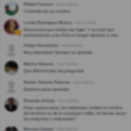
Rafael Caceres
Hace 8año(s)
Confunde por su nombre
Lucila Rodriguez Muñoz
Hace 8año(s)
Desconocía que existía ese lugar. Y es cruel que
perteneciendo a los EUA no tengan derecho a voto.
Felipe Hernandez
Hace 8año(s)
Muy interesante.Siempre se aprende .
Marina Serrano
Hace 8año(s)
Que Mál formulan las preguntad
Rubén Vicente Palermo
Hace 8año(s)
Estamos paras aprender.
Rolando Arriola
Hace 8año(s)
Estan equivocados, los habitanyes reciben el nombre
del territorio no de la ocupacion militar, de donde sacan
las preguntas y respuestas?
Monica Cramer
Hace 8año(s)