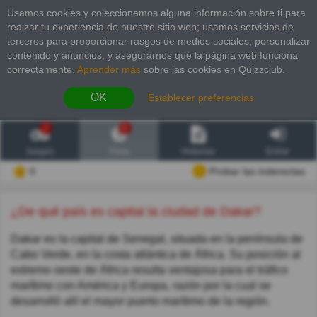
Usamos cookies y coleccionamos alguna información sobre ti para
realzar tu experiencia de nuestro sitio web; usamos servicios de
terceros para proporcionar rasgos de medios sociales, personalizar
contenido y anuncios, y asegurarnos que la página web funciona
correctamente.
Aprender más
sobre las cookies en Quizzclub.
OK
Establecer preferencias
2
6
Juegos
Trivia
Historias
Entrar
0
Probar las inderectas
¿De qué país es capital la ciudad de Dakar?
Dakar es la capital de Senegal, situada en la península de
Cabo Verde, en la costa atlántica de África. Su posición al
extremo oeste de África resulta ventajosa para el tráfico
marítimo con América y Europa, razón por la cual se
desarrolló allí el mayor puerto marítimo de la región.