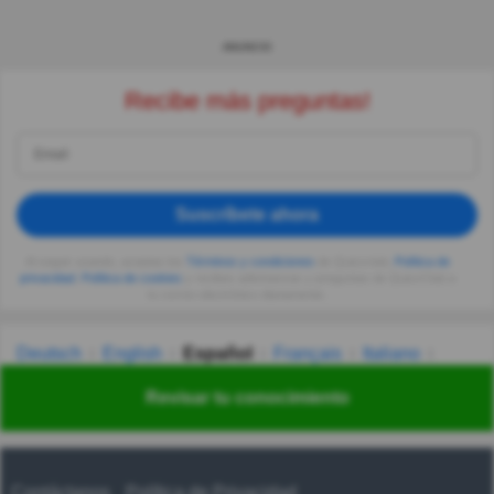
ANUNCIO
Recibe más preguntas!
Suscríbete ahora
Al seguir usando, aceptas los
Términos y condiciones
de Quizzclub,
Política de
privacidad
,
Política de cookies
y recibes adivinanzas y preguntas de QuizzClub a
tu correo electrónico diariamente.
Deutsch
English
Español
Français
Italiano
Nederlands
Polski
Português
Svenska
Türkçe
Revisar tu conocimiento
Русский
Українська
हिन्दी
한국어
汉语
漢語
Contáctanos
Política de Privacidad