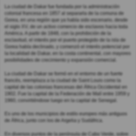
La ciudad de Dakar fue fundada por la administración
colonial francesa en 1857 al separarla de la comuna de
Gorea, en una región que ya había sido escenario, desde
el siglo XV, de un activo comercio de esclavos hacia toda
América. A partir de 1848, con la prohibición de la
esclavitud, el interés por el puerto protegido de la isla de
Gorea había declinado, y comenzó el interés potencial por
la localidad de Dakar, en la costa continental, con mayores
posibilidades de crecimiento y expansión comercial.
La ciudad de Dakar se formó en el entorno de un fuerte
francés, reemplaza a la ciudad de Saint Louis como la
capital de las colonias francesas del África Occidental en
1902. Fue la capital de la Federación de Malí entre 1959 y
1960, convirtiéndose luego en la capital de Senegal.
Es uno de los municipios de estilo europeo más antiguos
de África, junto con los de Argelia y Sudáfrica.
En diversos puntos de la península de Cabo Verde, sobre