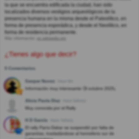
la que se encuentra edificada la ciudad, han sido
localizados diversos vestigios arqueológicos de la
presencia humana en la misma desde el Paleolítico, en
forma de presencia esporádica, y desde el Neolítico, en
forma de residencia permanente.
Más información:
es.wikipedia.org
¿Tienes algo que decir?
5 Comentarios
Gaspar Nunez
Hace 9m
Información muy interesante 🧐 octubre 2025¡
Alicia Paola Diaz
Hace 5año(s)
Muy conocida por el Rally
H D García
Hace 7año(s)
El rally París-Dakar se suspendió por falta de
garantías, trasladándose al hemisferio sur de