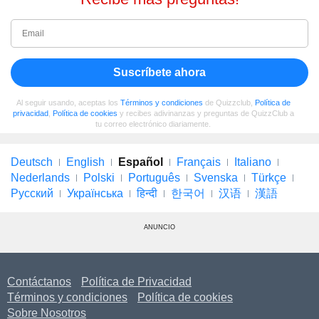
Suscríbete ahora
Al seguir usando, aceptas los
Términos y condiciones
de Quizzclub,
Política de
privacidad
,
Política de cookies
y recibes adivinanzas y preguntas de QuizzClub a
tu correo electrónico diariamente.
Deutsch
English
Español
Français
Italiano
Nederlands
Polski
Português
Svenska
Türkçe
Русский
Українська
हिन्दी
한국어
汉语
漢語
ANUNCIO
Contáctanos
Política de Privacidad
Términos y condiciones
Política de cookies
Sobre Nosotros