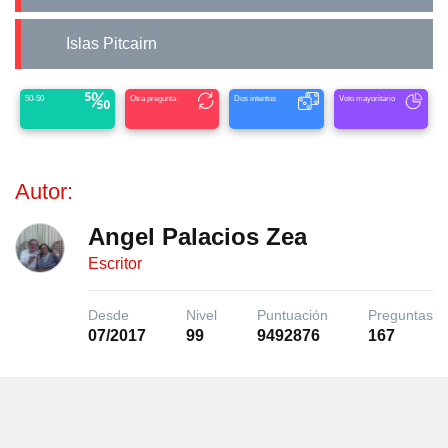
Islas Pitcairn
50-50
Otra pregunta
Dos intentos
Voto mayoritario
Autor:
Angel Palacios Zea
Escritor
Desde
Nivel
Puntuación
Preguntas
07/2017
99
9492876
167