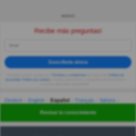
ANUNCIO
Recibe más preguntas!
Suscríbete ahora
Al seguir usando, aceptas los
Términos y condiciones
de Quizzclub,
Política de
privacidad
,
Política de cookies
y recibes adivinanzas y preguntas de QuizzClub a
tu correo electrónico diariamente.
Deutsch
English
Español
Français
Italiano
Nederlands
Polski
Português
Svenska
Türkçe
Revisar tu conocimiento
Русский
Українська
हिन्दी
한국어
汉语
漢語