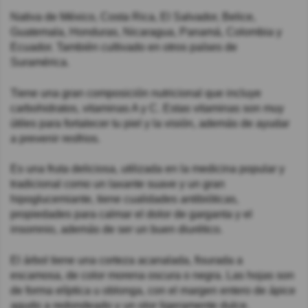
Nativa de México, Costa Rica, El Salvador, Belice,
Guatemala, Honduras, Nicaragua, Panamá, Colombia y
Ecuador. ​También cultivado en otros países de
Suramérica.
Tiene una gran composición nutricional que incluye
carbohidratos, vitaminas A y C. Estas vitaminas son muy
útiles para fortalecer tu piel y la visión, además de ayudar
a prevenir resfrios.
Es una fruta deliciosa, utilizada en la medicina popular y
tradicional como un laxante suave y un gran
hipoglucemiante, tiene cualidades antibióticas,
propiedades para calmar el dolor de garganta y el
insomnio, además de ser un buen diurético.
El árbol tiene una corteza acanalada, fisurada a
escamosa, de color morena oscura o negra. Las hojas son
de forma elíptica u oblonga, con el margen entero de ápice
agudo a redondeado y un olor ligeramente dulce.