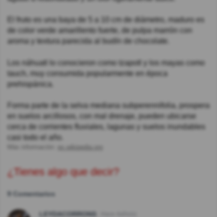
El fruto es una baya de 5 a 10 cm de diámetro, maduro es
de color verde amarillento fuerte, de pulpa marrón con
aroma y textura parecida al budín de chocolate.
Los náhuatl lo conocieron como tzapotl y los mayas como
tauch, muy consumida popularmente en época
prehispánica.
Forma parte de la selva mediana subperennifolia, prospera
en suelos arcillosos, con mal drenaje, pueden ubicarse
cerca de corrientes fluviales, lagunas y suelos inundables
casi todo el año.
Más información:
es.wikipedia.org
¿Tienes algo que decir?
9 Comentarios
LEYDACORRONS
Hace 4año(s)