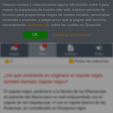
Usamos cookies y coleccionamos alguna información sobre ti para
realzar tu experiencia de nuestro sitio web; usamos servicios de
terceros para proporcionar rasgos de medios sociales, personalizar
contenido y anuncios, y asegurarnos que la página web funciona
correctamente.
Aprender más
sobre las cookies en Quizzclub.
OK
Establecer preferencias
2
6
Juegos
Trivia
Historias
Entrar
0
Probar las inderectas
¿De qué continente es originario el Sapote negro
también llamado Zapote negro?
El zapote negro, pertenece a la familia de las Ebanaceae,
es pariente del ébano pero no está emparentado con el
zapote de las Sapotaceae, ni con el zapote blanco de las
Rutaceae, es considerado un Diospyros nigra.