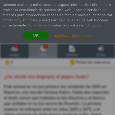
Usamos cookies y coleccionamos alguna información sobre ti para
realzar tu experiencia de nuestro sitio web; usamos servicios de
terceros para proporcionar rasgos de medios sociales, personalizar
contenido y anuncios, y asegurarnos que la página web funciona
correctamente.
Aprender más
sobre las cookies en Quizzclub.
OK
Establecer preferencias
2
6
Juegos
Trivia
Historias
Entrar
0
Probar las inderectas
¿De dónde era originario el pájaro Dodo?
Este animal se vio por primera vez alrededor de 1600 en
Mauricio, una isla del Océano Índico. Había dos especies:
el dodo común que habitaba la Isla Mauricio y el blanco
que anidaba en la isla vecina de Reunión. La primera
especie se extinguió entre los años 1665 y 1670, y el
último ejemplar de dodo blanco murió en 1761, según