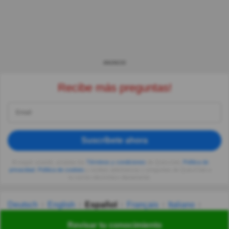
ANUNCIO
Recibe más preguntas!
Suscríbete ahora
Al seguir usando, aceptas los
Términos y condiciones
de Quizzclub,
Política de
privacidad
,
Política de cookies
y recibes adivinanzas y preguntas de QuizzClub a
tu correo electrónico diariamente.
Deutsch
English
Español
Français
Italiano
Nederlands
Polski
Português
Svenska
Türkçe
Revisar tu conocimiento
Русский
Українська
हिन्दी
한국어
汉语
漢語