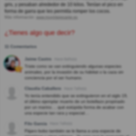
gris, y pesaban alrededor de 10 kilos. Tenían el pico en
forma de garra que les permitía romper los cocos.
Más información:
www.muyinteresante.es
¿Tienes algo que decir?
11 Comentarios
Jaime Castro
Hace 8año(s)
Triste como se van extinguiendo algunas especies
animales, por la invasión de su hábitat o la caza sin
conciencia por el ser humano.
Claudia Caballero
Hace 7año(s)
Yo tenía entendido que se extinguieron en el siglo 19,
el último ejemplar muerto de un botellazo propinado
por un marino.... qué estúpida forma de acabar con
una especie tan rara y especial....
Filo Garcia
Hace 7año(s)
Pájaro bobo también se le llama a una especie de