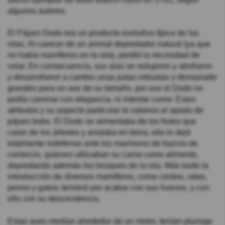
algunos autores.
El Pájaro Dodo era un producto evolutivo típico de las
islas. Al carecer de un animal depredador natural (ya que
no había mamíferos en la isla), perdió la necesidad de
volar. En consecuencia, sus alas se redujeron y atrofiaron
y desarrollaron a cambio unas patas robustas y demasiado
grandes para un ave de su tamaño, por eso el Dodo no
podía caminar con elegancia, ni intentar correr. Estos
atributos y su aspecto particular le valieron el apodo de
pájaro bobo. El Dodo se alimentaba de los frutos que
caían de los árboles y anidaba en tierra, ello lo dejó
totalmente indefenso ante los marineros de barcos de
comercio, quienes utilizaban su carne como alimento,
depredando además los bosques de la isla. Más tarde la
introducción de diversos mamíferos, como cerdos, ratas,
perros y gatos; terminó por acabar con sus huevos, y con
ello con su descendencia.
Estas aves medían alrededor de un metro, tenían plumaje