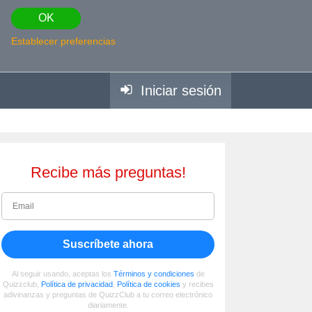
OK
Establecer preferencias
Iniciar sesión
Recibe más preguntas!
Suscríbete ahora
Al seguir usando, aceptas los
Términos y condiciones
de
Quizzclub,
Política de privacidad
,
Política de cookies
y recibes
adivinanzas y preguntas de QuizzClub a tu correo electrónico
diariamente.