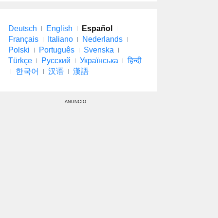
Deutsch
English
Español
Français
Italiano
Nederlands
Polski
Português
Svenska
Türkçe
Русский
Українська
हिन्दी
한국어
汉语
漢語
ANUNCIO