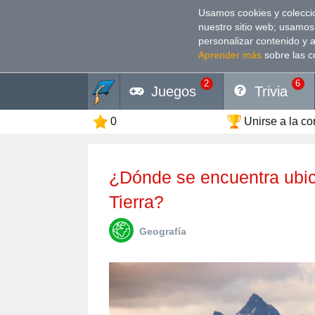
Usamos cookies y coleccio
nuestro sitio web; usamos
personalizar contenido y 
Aprender más
sobre las c
2
6
Juegos
Trivia
0
Unirse a la c
¿Dónde se encuentra ubicada la montaña más alta de la
Tierra?
Geografía