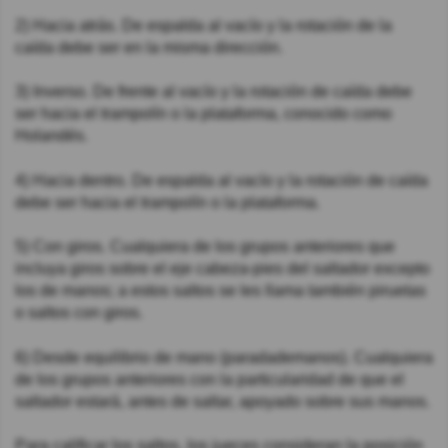
2) Hacia atrás. De espalda al vacío y la rotación de la
caída debe ser en la misma dirección.
3) Inverso. De frente al vacío y la rotación de caída debe
ser hacia el trampolín o la plataforma, conocido como
Holandés.
4) Hacia dentro. De espalda al vacío y la rotación de caída
debe ser hacia el trampolín o la plataforma.
5) Con giros. Cualquiera de los grupos anteriores que
incluya giros sobre el eje cabeza-pies del saltador excepto
los de manos; a estos saltos se les llama también piruetas
o saltos con giros.
6) Desde equilibrio de mano (paradademanos). Cualquiera
de los grupos anteriores con la particularidad de que el
saltador estará, antes de saltar, apoyado sobre sus manos.
Para calificar los saltos, los jueces consideran la posición