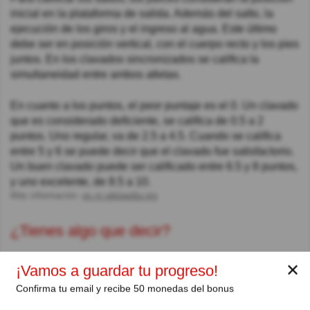
inicial en la plataforma de salida. Además del salto, la
ejecución de los giros y el ingreso al agua. Este último
debe ser en posición vertical, con el cuerpo recto y los pies
juntos. En los clavados sincronizados se califica la
simultaneidad entre ambos atletas.
En cuanto a los puntos, el peor puntaje es el 0. Un clavado
que es considerado deficiente, se califica de 0.5 a 2
puntos. Uno regular, va de 2.5 a 4.5. Cuando se califica
entre 5 y 6 se puede decir que el clavado fue satisfactorio.
Un buen clavado puede ser calificado entre 6.5 y 8 puntos,
y uno excelente, de 8.5 a 10.
Más información:
es.m.wikipedia.org
¿Tienes algo que decir?
0 Comentarios
✕
¡Vamos a guardar tu progreso!
Confirma tu email y recibe 50 monedas del bonus