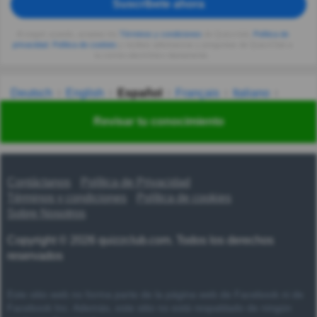
Suscríbete ahora
Al seguir usando, aceptas los
Términos y condiciones
de Quizzclub,
Política de
privacidad
,
Política de cookies
y recibes adivinanzas y preguntas de QuizzClub a
tu correo electrónico diariamente.
Deutsch
English
Español
Français
Italiano
Nederlands
Polski
Português
Svenska
Türkçe
Revisar tu conocimiento
Русский
Українська
हिन्दी
한국어
汉语
漢語
Contáctanos
Política de Privacidad
Términos y condiciones
Política de cookies
Sobre Nosotros
Copyright © 2026 quizzclub.com. Todos los derechos
reservados
Este sitio web no forma parte de la página web de Facebook ni de
Facebook Inc. Además, este sitio no está respaldado de ningún