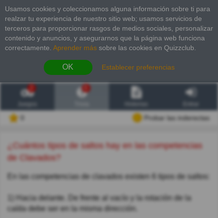
Usamos cookies y coleccionamos alguna información sobre ti para
realzar tu experiencia de nuestro sitio web; usamos servicios de
terceros para proporcionar rasgos de medios sociales, personalizar
contenido y anuncios, y asegurarnos que la página web funciona
correctamente.
Aprender más
sobre las cookies en Quizzclub.
OK
Establecer preferencias
2
6
Juegos
Trivia
Historias
Entrar
0
Probar las inderectas
¿Cuántos tipos de saltos hay en las competencias
de Clavados?
En las competencias de clavados existen 6 tipos de saltos:
1) Hacia delante. De frente al vacío y la rotación de la
caída debe ser en la misma dirección.