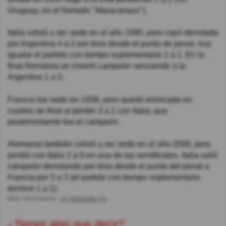
Uruguay, en el llamado "Maracanazo").
Italia volvió a ser sede en el año 1990, pero cayó derrotada
por Argentina 4 a 2 por tiros desde el punto de penal, tras
igualar el partido con tiempo suplementario 1 a 1. En la
final Alemania se coronó campeón venciendo a la
Argentina 1 a 0.
Francia fue sede en 1938, pero quedó eliminada en
cuartos de final al perder 3 a 1 con Italia, que
posteriormente fue el campeón.
Alemania también volvió a ser sede en el año 2006, pero
perdió con Italia 2 a 0 en una de las semifinales. Italia salió
campeón derrotando por tiros desde el punto del penal a
Francia por 5 a 3 (el partido con tiempo suplementario
terminó 1 a 1).
Más información:
es.wikipedia.org
¿Tienes algo que decir?