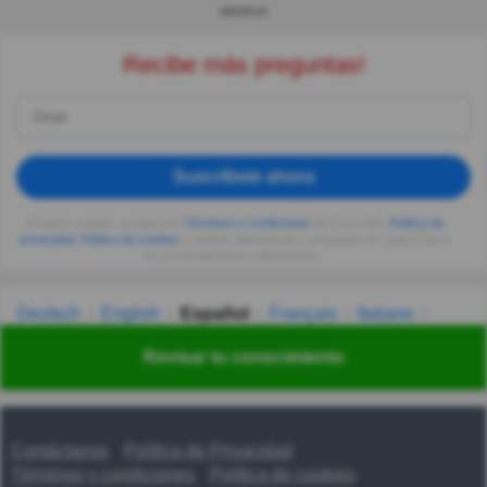
ANUNCIO
Recibe más preguntas!
Suscríbete ahora
Al seguir usando, aceptas los
Términos y condiciones
de Quizzclub,
Política de
privacidad
,
Política de cookies
y recibes adivinanzas y preguntas de QuizzClub a
tu correo electrónico diariamente.
Deutsch
English
Español
Français
Italiano
Nederlands
Polski
Português
Svenska
Türkçe
Revisar tu conocimiento
Русский
Українська
हिन्दी
한국어
汉语
漢語
Contáctanos
Política de Privacidad
Términos y condiciones
Política de cookies