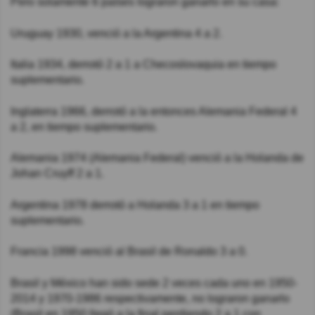
Pero solamente 6 países lograron ganarlo en su casa:
Uruguay 1930, venció a la Argentina 4 a 2.
Italia 1934, derrotó 2 a 1 a Checoslovaquia en tiempo
suplementario.
Inglaterra 1966, derrotó a la entonces Alemania Federal 4
a 2, en tiempo suplementario.
Alemania 1974 (Alemania Federal) venció a la Holanda de
Johan Cruyff 2 a 1.
Argentina 1978 derrotó a Holanda 3 a 1 en tiempo
suplementario.
Francia 1998 venció al Brasil de Ronaldo 3 a 0.
Brasil y México han sido sede 2 veces cada uno en 1950-
2014 y 1970-1986 respectivamente, no lograron ganarlo
(Brasil en 1950 llegó a la final perdiendo 2 a 1 con