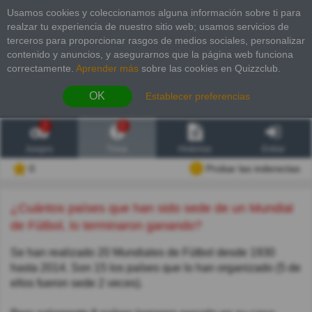
Usamos cookies y coleccionamos alguna información sobre ti para
realzar tu experiencia de nuestro sitio web; usamos servicios de
terceros para proporcionar rasgos de medios sociales, personalizar
contenido y anuncios, y asegurarnos que la página web funciona
correctamente.
Aprender más
sobre las cookies en Quizzclub.
OK
Establecer preferencias
2
6
Juegos
Trivia
Historias
Entrar
0
Probar las inderectas
¿Cuántos países que han sido sede de un Mundial
de Fútbol, lo terminaron ganando?
Se han realizado 20 Mundiales de Fútbol desde 1930
hasta 2014. Son 15 los países que lo han organizado (5 de
ellos fueron sede 2 veces).