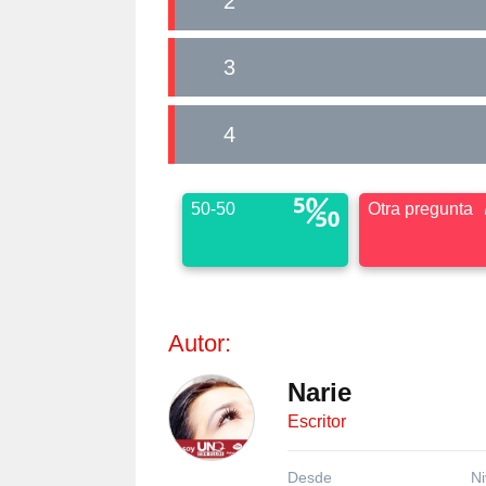
2
3
4
50-50
Otra pregunta
Autor:
Narie
Escritor
Desde
Ni