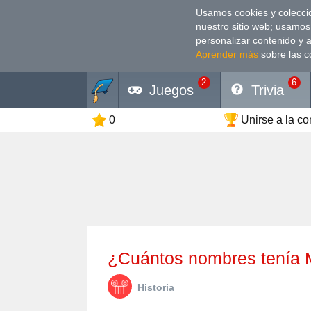
Usamos cookies y coleccio
nuestro sitio web; usamos
personalizar contenido y 
Aprender más
sobre las c
2
6
Juegos
Trivia
0
Unirse a la c
¿Cuántos nombres tenía
Historia