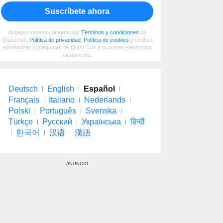
Suscríbete ahora
Al seguir usando, aceptas los
Términos y condiciones
de
Quizzclub,
Política de privacidad
,
Política de cookies
y recibes
adivinanzas y preguntas de QuizzClub a tu correo electrónico
diariamente.
Deutsch
English
Español
Français
Italiano
Nederlands
Polski
Português
Svenska
Türkçe
Русский
Українська
हिन्दी
한국어
汉语
漢語
ANUNCIO