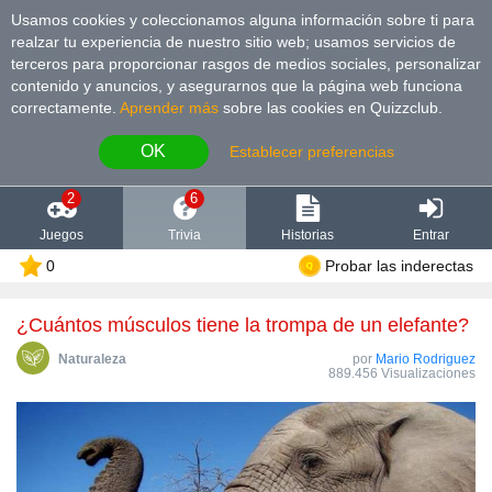
Usamos cookies y coleccionamos alguna información sobre ti para
realzar tu experiencia de nuestro sitio web; usamos servicios de
terceros para proporcionar rasgos de medios sociales, personalizar
contenido y anuncios, y asegurarnos que la página web funciona
correctamente.
Aprender más
sobre las cookies en Quizzclub.
OK
Establecer preferencias
2
6
Juegos
Trivia
Historias
Entrar
0
Probar las inderectas
¿Cuántos músculos tiene la trompa de un elefante?
Naturaleza
por
Mario Rodriguez
889.456 Visualizaciones