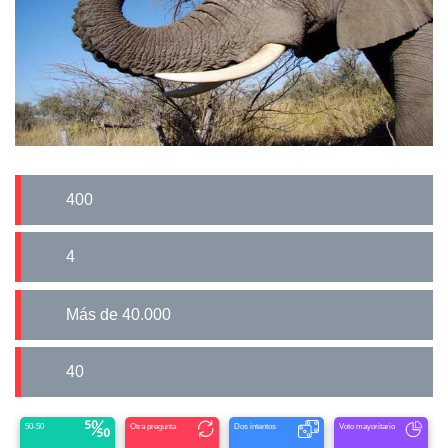
400
4
más de 40.000
40
50-50
Otra pregunta
Dos intentos
Voto mayoritario