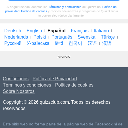
Al seguir usando, aceptas los
Términos y condiciones
de Quizzclub,
Política de
privacidad
,
Política de cookies
y recibes adivinanzas y preguntas de QuizzClub a
tu correo electrónico diariamente.
Deutsch
English
Español
Français
Italiano
Nederlands
Polski
Português
Svenska
Türkçe
Русский
Українська
हिन्दी
한국어
汉语
漢語
ANUNCIO
Contáctanos
Política de Privacidad
Términos y condiciones
Política de cookies
Sobre Nosotros
Copyright © 2026 quizzclub.com. Todos los derechos
reservados
Este sitio web no forma parte de la página web de Facebook ni de