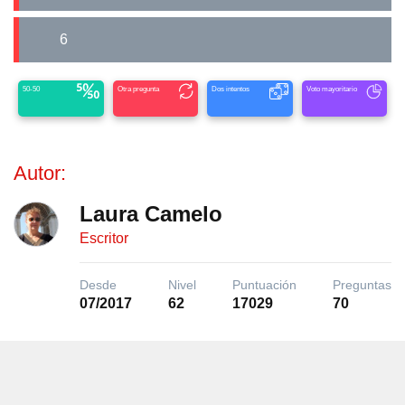
6
50-50
Otra pregunta
Dos intentos
Voto mayoritario
Autor:
Laura Camelo
Escritor
Desde
Nivel
Puntuación
Preguntas
07/2017
62
17029
70