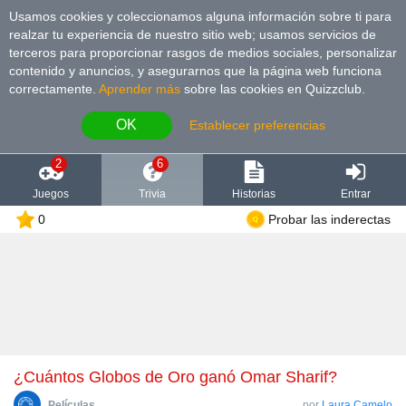
Usamos cookies y coleccionamos alguna información sobre ti para
realzar tu experiencia de nuestro sitio web; usamos servicios de
terceros para proporcionar rasgos de medios sociales, personalizar
contenido y anuncios, y asegurarnos que la página web funciona
correctamente.
Aprender más
sobre las cookies en Quizzclub.
OK
Establecer preferencias
2
6
Juegos
Trivia
Historias
Entrar
0
Probar las inderectas
¿Cuántos Globos de Oro ganó Omar Sharif?
Películas
por
Laura Camelo