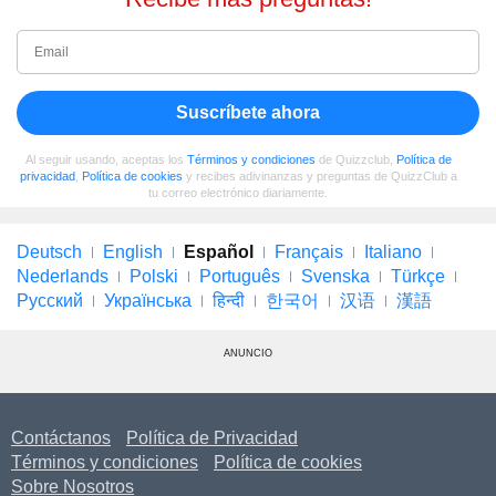
Suscríbete ahora
Al seguir usando, aceptas los
Términos y condiciones
de Quizzclub,
Política de
privacidad
,
Política de cookies
y recibes adivinanzas y preguntas de QuizzClub a
tu correo electrónico diariamente.
Deutsch
English
Español
Français
Italiano
Nederlands
Polski
Português
Svenska
Türkçe
Русский
Українська
हिन्दी
한국어
汉语
漢語
ANUNCIO
Contáctanos
Política de Privacidad
Términos y condiciones
Política de cookies
Sobre Nosotros