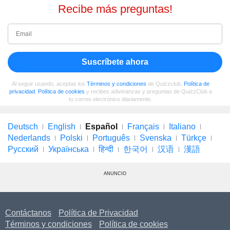
Recibe más preguntas!
Suscríbete ahora
Al seguir usando, aceptas los
Términos y condiciones
de Quizzclub,
Política de
privacidad
,
Política de cookies
y recibes adivinanzas y preguntas de QuizzClub a
tu correo electrónico diariamente.
Deutsch
English
Español
Français
Italiano
Nederlands
Polski
Português
Svenska
Türkçe
Русский
Українська
हिन्दी
한국어
汉语
漢語
ANUNCIO
Contáctanos
Política de Privacidad
Términos y condiciones
Política de cookies