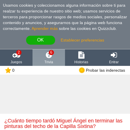
Usamos cookies y coleccionamos alguna información sobre ti para
realzar tu experiencia de nuestro sitio web; usamos servicios de
terceros para proporcionar rasgos de medios sociales, personalizar
contenido y anuncios, y asegurarnos que la página web funciona
correctamente.
Aprender más
sobre las cookies en Quizzclub.
OK
Establecer preferencias
2
6
Juegos
Trivia
Historias
Entrar
0
Probar las inderectas
¿Cuánto tiempo tardó Miguel Ángel en terminar las
pinturas del techo de la Capilla Sixtina?