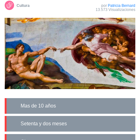
Cultura
por
Patricia Bernard
13.573 Visualizaciones
mas de 10 años
setenta y dos meses