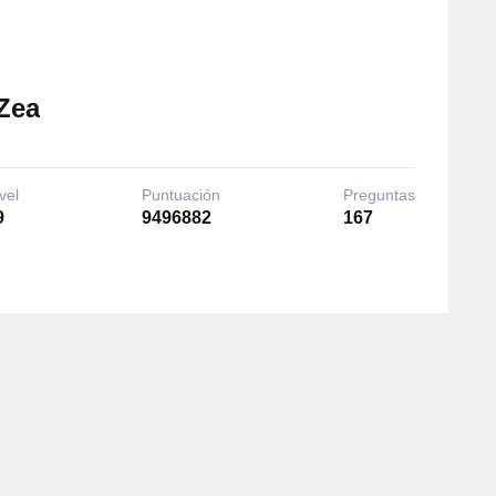
Zea
vel
Puntuación
Preguntas
9
9496882
167