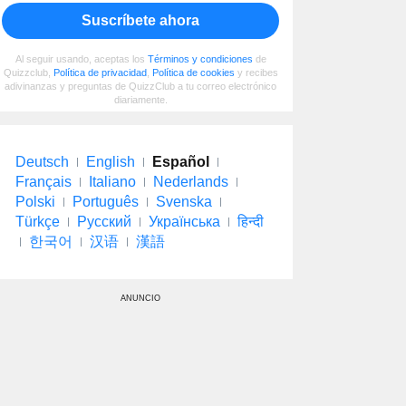
Suscríbete ahora
Al seguir usando, aceptas los
Términos y condiciones
de
Quizzclub,
Política de privacidad
,
Política de cookies
y recibes
adivinanzas y preguntas de QuizzClub a tu correo electrónico
diariamente.
Deutsch
English
Español
Français
Italiano
Nederlands
Polski
Português
Svenska
Türkçe
Русский
Українська
हिन्दी
한국어
汉语
漢語
ANUNCIO