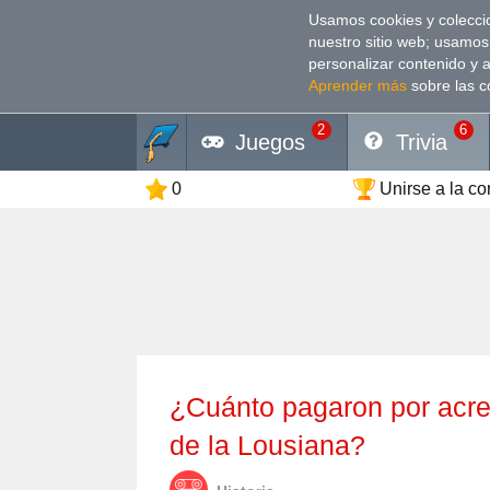
Usamos cookies y coleccio
nuestro sitio web; usamos
personalizar contenido y 
Aprender más
sobre las c
2
6
Juegos
Trivia
0
Unirse a la c
¿Cuánto pagaron por acre los EUA a Francia por la compra
de la Lousiana?