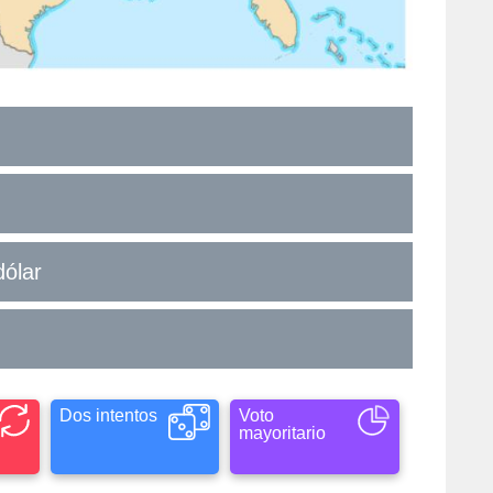
dólar
Dos intentos
Voto
mayoritario