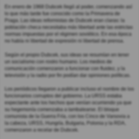
En enero de 1968 Dubcek llegó al poder, comenzando así
lo que más tarde fue conocido como la Primavera de
Praga. Las ideas reformistas de Dubcek eran claras: la
población checa necesitaba más libertad ante las estrictas
normas impuestas por el régimen soviético. En esa época
no había ni libertad de expresión ni libertad de prensa.
Según el propio Dubcek, sus ideas se resumían en tener
un socialismo con rostro humano. Los medios de
comunicación comenzaron a funcionar con fluidez, y la
televisión y la radio por fin podían dar opiniones políticas.
Los periódicos llegaron a publicar incluso el nombre de los
funcionarios corruptos del gobierno. La URSS estaba
expectante ante los hechos que venían ocurriendo ya que
su hegemonía comenzaba a tambalearse. El bloque
comunista de la Guerra Fría, con los Cinco de Varsovia a
la cabeza, URSS, Hungría, Bulgaria, Polonia y la RDA,
comenzaron a recelar de Dubcek.