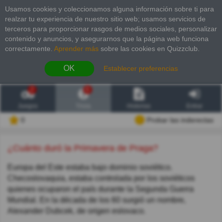
Usamos cookies y coleccionamos alguna información sobre ti para
realzar tu experiencia de nuestro sitio web; usamos servicios de
terceros para proporcionar rasgos de medios sociales, personalizar
contenido y anuncios, y asegurarnos que la página web funciona
correctamente.
Aprender más
sobre las cookies en Quizzclub.
OK
Establecer preferencias
2
6
Juegos
Trivia
Historias
Entrar
0
Probar las inderectas
¿Cuánto duró la Primavera de Praga?
Europa del Este estaba bajo dominio soviético.
Checoslovaquia, estaba controlada por los soviéticos
quienes ocuparon el país durante la Segunda Guerra
Mundial. En la década de los 60 surgió un nombre,
Alexander Dubcek, de origen eslovaco.