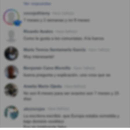
Ver respuestas
cocojuthierry
Hace 2año(s)
7 meses y 2 semanas y no 8 meses
Ricardo Avalos
Hace 5año(s)
Como le gusta a los comunistas. A la fuerza.
María Teresa Santamaría García
Hace 7año(s)
Muy interesante!
Benjamin Cano Morcillo
Hace 7año(s)
buena pregunta y explicación, una cosa que se.
Amelia Marin Ojeda
Hace 8año(s)
No son 8 meses para ser exactos son 7 meses y 15
días
alexisrojas
Hace 8año(s)
La escritora escribió, que Europa estaba sometida y
bajo dominio soviético
Eso es totalmente falso.