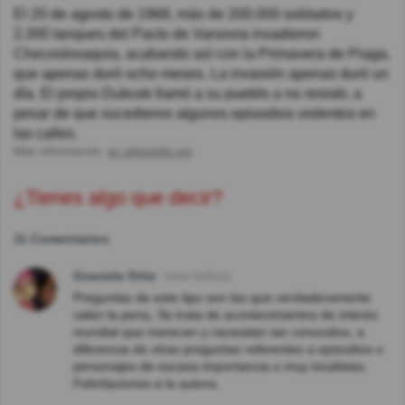
El 20 de agosto de 1968, más de 200.000 soldados y
2.300 tanques del Pacto de Varsovia invadieron
Checoslovaquia, acabando así con la Primavera de Praga,
que apenas duró ocho meses. La invasión apenas duró un
día. El propio Dubcek llamó a su pueblo a no resistir, a
pesar de que sucedieron algunos episodios violentos en
las calles.
Más información:
es.wikipedia.org
¿Tienes algo que decir?
11 Comentarios
Graciela Ortiz
Hace 8año(s)
Preguntas de este tipo son las que verdaderamente
valen la pena, Se trata de acontecimientos de interés
mundial que merecen y necesitan ser conocidos, a
diferencia de otras preguntas referentes a episodios o
personajes de escasa importancia o muy localistas.
Felicitaciones a la autora.