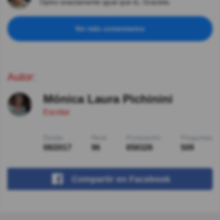
Opino exactamente igual que tú, Graciela.
Ver más comentarios
Autor:
Mónica Laura Pichinini
Escritor
Desde
Nivel
Puntuación
Preguntas
08/2017
96
658326
509
Compartir
en Facebook