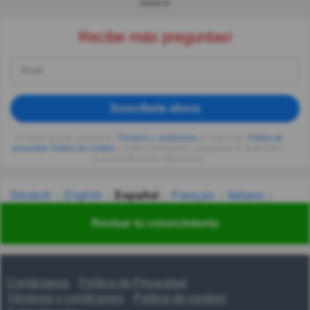
ANUNCIO
Recibe más preguntas!
Suscríbete ahora
Al seguir usando, aceptas los
Términos y condiciones
de Quizzclub,
Política de
privacidad
,
Política de cookies
y recibes adivinanzas y preguntas de QuizzClub a
tu correo electrónico diariamente.
Deutsch
English
Español
Français
Italiano
Nederlands
Polski
Português
Svenska
Türkçe
Revisar tu conocimiento
Русский
Українська
हिन्दी
한국어
汉语
漢語
Contáctanos
Política de Privacidad
Términos y condiciones
Política de cookies