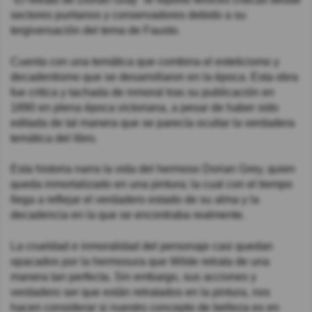
sectores puritanos y conservadores debido a su
tergiversación del tema de Fausto.
Cuenta con una temática que combina el esteticismo y
decadentismo que se desarrollaron en la época. Esta obra
fue critica y tachada de inmoral tras su publicación en
1890 en plena época victoriana, a pesar de haber sido
editada de tal manera que se parecía ocultar la verdadera
temática del libro.
Esta historia narra la vida del hermoso Dorian Grey, quien
queda inmortalizado en una pintura; la cual con el tiempo
llega a reflejar el verdadero estado de su alma y la
decadencia en la que se encontraba realmente.
La crueldad e inmoralidad del personaje casi quedan
opacados por la hermosura que Wilde retrata de una
manera tan perfecta. Sin embargo, sus acciones y
verdadero ser que están retratados en la pintura, nos
hacen considerar si nuestro concepto de belleza es en