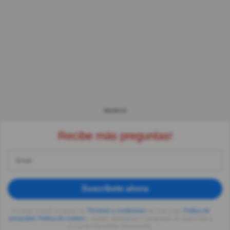
ANUNCIO
Recibe más preguntas!
Suscríbete ahora
Al seguir usando, aceptas los
Términos y condiciones
de Quizzclub,
Política de
privacidad
,
Política de cookies
y recibes adivinanzas y preguntas de QuizzClub a
tu correo electrónico diariamente.