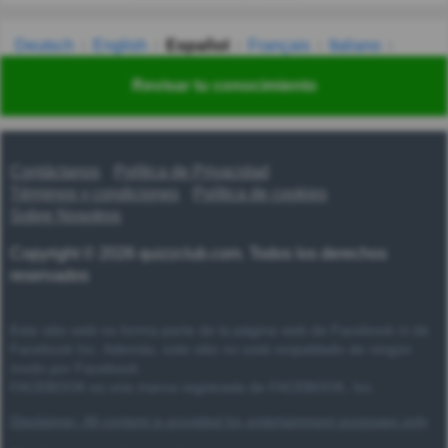
Deutsch
English
Español
Français
Italiano
Nederlands
Polski
Português
Svenska
Türkçe
Revisar tu conocimiento
Русский
Українська
हिन्दी
한국어
汉语
漢語
Contáctanos
Política de Privacidad
Términos y condiciones
Política de cookies
Sobre Nosotros
Copyright © 2026 quizzclub.com. Todos los derechos
reservados
Este sitio web no forma parte de la página web de Facebook ni de
Facebook Inc. Además, este sitio no está respaldado de ningún
modo por Facebook.
FACEBOOK es una marca registrada de FACEBOOK, Inc.
Disclaimer: All content is provided for entertainment purposes only