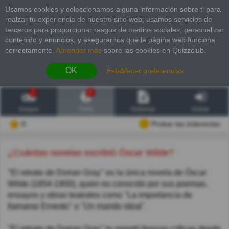
Usamos cookies y coleccionamos alguna información sobre ti para
realzar tu experiencia de nuestro sitio web; usamos servicios de
terceros para proporcionar rasgos de medios sociales, personalizar
contenido y anuncios, y asegurarnos que la página web funciona
correctamente.
Aprender más
sobre las cookies en Quizzclub.
OK
Establecer preferencias
2
6
Juegos
Trivia
Historias
Entrar
0
Probar las inderectas
¿Cuántas novelas escribió Óscar Wilde?
"El retrato de Dorian Gray" es la única novela de Óscar
Wilde (1854-1900), quien es conocido por sus poemas,
ensayos y obras teatrales como "La importancia de
llamarse Ernesto" o "Un marido ideal".
"El retrato de Dorian Gray" le reportó feroces críticas desde