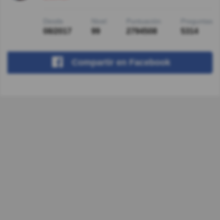
Desde
Nivel
Puntuación
Preguntas
08/2017
99
2794508
5314
Compartir
en Facebook