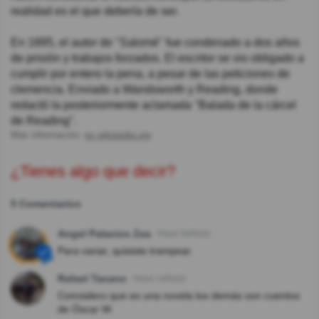
realidad es el que debería de ser.
En 1895, el autor de "Salomé" fue condenado a dos años
de prisión y trabajos forzados. El escritor se vio obligado a
cumplir por entero la pena, a pesar de las peticiones de
clemencia. Enviado a Wandsworth y Reading, donde
redactó la posteriormente aclamada "Balada de la cárcel
de Reading".
Más información:
es.wikipedia.org
¿Tienes algo que decir?
5 Comentarios
Angel Palacios Zea
Hace 5año(s)
Para variar, quisiste trampear.
Rafael Tacano
Hace 1año(s)
Comsidero que es una novela los demás son cuentos
de Óscar W.