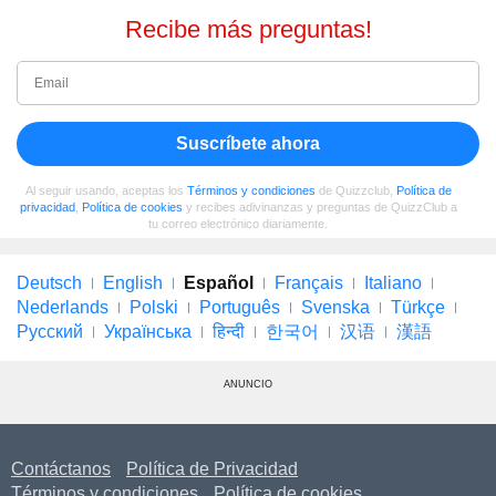
Recibe más preguntas!
Suscríbete ahora
Al seguir usando, aceptas los
Términos y condiciones
de Quizzclub,
Política de
privacidad
,
Política de cookies
y recibes adivinanzas y preguntas de QuizzClub a
tu correo electrónico diariamente.
Deutsch
English
Español
Français
Italiano
Nederlands
Polski
Português
Svenska
Türkçe
Русский
Українська
हिन्दी
한국어
汉语
漢語
ANUNCIO
Contáctanos
Política de Privacidad
Términos y condiciones
Política de cookies