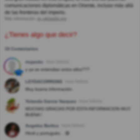
comunicaciones diplomáticas en Oriente, incluso más allá
de las fronteras del imperio.
Más información:
es.wikipedia.org
¿Tienes algo que decir?
10 Comentarios
riojanito
Hace 2año(s)
y ya se entendian entre ellos???
LEYDACORRONS
Hace 5año(s)
Muy buena información.
Yolanda Garcia Vazquez
Hace 5año(s)
MUCHAS GRACIAS POR ESTA INFORMACION MUY
BUENA !
Angeles Berlioz
Hace 5año(s)
Hindi y portugués... 😄