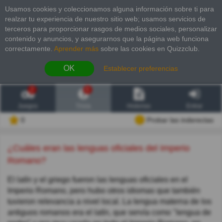
Usamos cookies y coleccionamos alguna información sobre ti para
realzar tu experiencia de nuestro sitio web; usamos servicios de
terceros para proporcionar rasgos de medios sociales, personalizar
contenido y anuncios, y asegurarnos que la página web funciona
correctamente.
Aprender más
sobre las cookies en Quizzclub.
OK
Establecer preferencias
2
6
Juegos
Trivia
Historias
Entrar
0
Probar las inderectas
¿Cuáles eran las lenguas oficiales del Imperio
Romano?
El latín y el griego fueron las lenguas oficiales en el
Imperio Romano, pero hubo otros idiomas que también
tuvieron relevancia a nivel local. La lengua materna de los
antiguos romanos era el latín, que servía como "lengua de