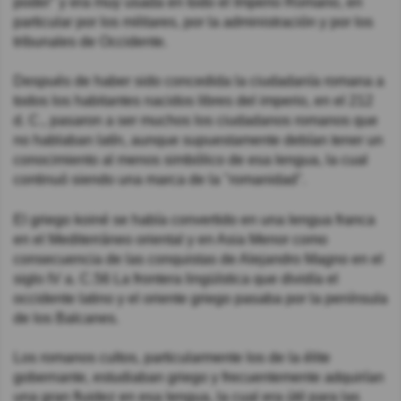
poder"​ y era muy usada en todo el Imperio Romano,​ en
particular por los militares, por la administración y por los
tribunales de Occidente.​
Después de haber sido concedida la ciudadanía romana a
todos los habitantes nacidos libres del imperio, en el 212
d. C., pasaron a ser muchos los ciudadanos romanos que
no hablaban latín, aunque supuestamente debían tener un
conocimiento al menos simbólico de esa lengua, la cual
continuó siendo una marca de la "romanidad".
El griego koiné se había convertido en una lengua franca
en el Mediterráneo oriental y en Asia Menor como
consecuencia de las conquistas de Alejandro Magno en el
siglo IV a. C.5​6​ La frontera lingüística que dividía el
occidente latino y el oriente griego pasaba por la península
de los Balcanes.
Los romanos cultos, particularmente los de la élite
gobernante, estudiaban griego y frecuentemente adquirían
una gran fluidez en esa lengua, la cual era útil para las