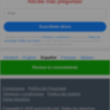
Recibe más preguntas!
Suscríbete ahora
Al seguir usando, aceptas los
Términos y condiciones
de Quizzclub,
Política de
privacidad
,
Política de cookies
y recibes adivinanzas y preguntas de QuizzClub a
tu correo electrónico diariamente.
Deutsch
English
Español
Français
Italiano
Nederlands
Polski
Português
Svenska
Türkçe
Revisar tu conocimiento
Русский
Українська
हिन्दी
한국어
汉语
漢語
Contáctanos
Política de Privacidad
Términos y condiciones
Política de cookies
Sobre Nosotros
Copyright © 2026 quizzclub.com. Todos los derechos