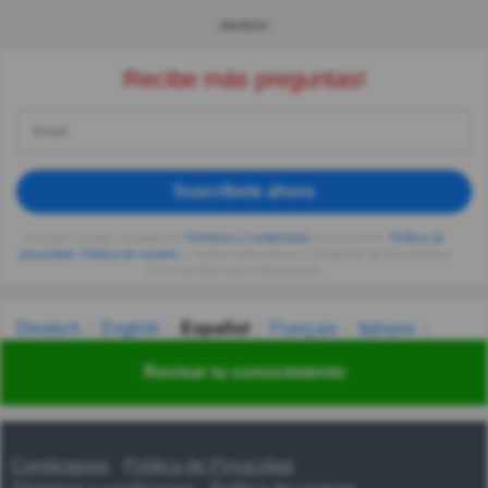
ANUNCIO
Recibe más preguntas!
Suscríbete ahora
Al seguir usando, aceptas los
Términos y condiciones
de Quizzclub,
Política de
privacidad
,
Política de cookies
y recibes adivinanzas y preguntas de QuizzClub a
tu correo electrónico diariamente.
Deutsch
English
Español
Français
Italiano
Nederlands
Polski
Português
Svenska
Türkçe
Revisar tu conocimiento
Русский
Українська
हिन्दी
한국어
汉语
漢語
Contáctanos
Política de Privacidad