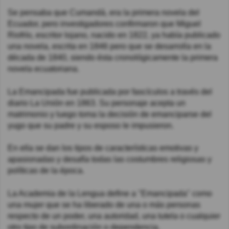
Se pensaba que Cumandá, era la primera novela del
Ecuador, pero investigadores confirmaron que Miguel
Riofrío, escritor lojano, nacido en 1822, ya había publicado
una novela, escrita en 1846 pero que se desarrolla en la
década de 1840, siendo ésta cronológicamente la primera
novela ecuatoriana.
La Emancipada fue publicada por fascículos a través del
diario La Unión en 1863. Su personaje acepta un
matrimonio y luego toma la decisión de emanciparse del
yugo que su padre y su esposo le impusieron.
En ella se dan los tipos de características emotivas y
apasionadas y desafía todas las costumbres religiosas y
políticas de la época.
La Academia de la Lengua define a "Emancipada" como
una mujer que se ha liberado de una o más personas
respecto de un poder, una autoridad, una tutela o cualquier
otro tipo de subordinación o dependencia.