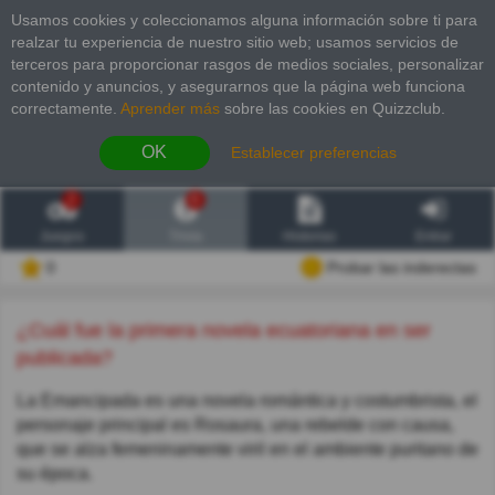
Usamos cookies y coleccionamos alguna información sobre ti para
realzar tu experiencia de nuestro sitio web; usamos servicios de
terceros para proporcionar rasgos de medios sociales, personalizar
contenido y anuncios, y asegurarnos que la página web funciona
correctamente.
Aprender más
sobre las cookies en Quizzclub.
OK
Establecer preferencias
2
6
Juegos
Trivia
Historias
Entrar
0
Probar las inderectas
¿Cuál fue la primera novela ecuatoriana en ser
publicada?
La Emancipada es una novela romántica y costumbrista, el
personaje principal es Rosaura, una rebelde con causa,
que se alza femeninamente viril en el ambiente puritano de
su época.