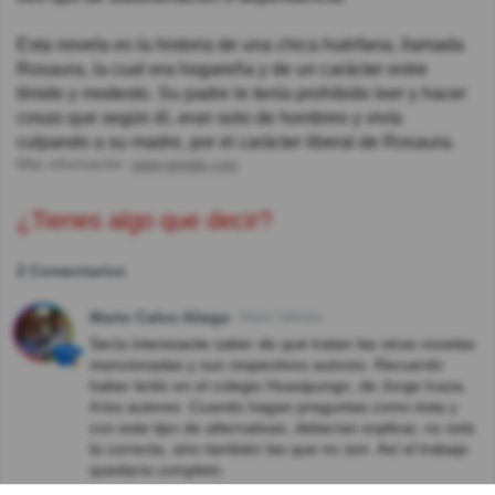
Esta novela es la historia de una chica huérfana, llamada
Rosaura, la cual era hogareña y de un carácter entre
tímido y modesto. Su padre le tenía prohibido leer y hacer
cosas que según él, eran solo de hombres y vivía
culpando a su madre, por el carácter liberal de Rosaura.
Más información:
www.google.com
¿Tienes algo que decir?
2 Comentarios
Mario Calvo Aliaga
Hace 7año(s)
Sería interesante saber de qué tratan las otras novelas
mencionadas y sus respectivos autores. Recuerdo
haber leído en el colegio Huasipungo, de Jorge Icaza.
A los autores: Cuando hagan preguntas como ésta y
con este tipo de alternativas, deberían explicar, no solo
la correcta, sino también las que no son. Así el trabajo
quedaría completo.