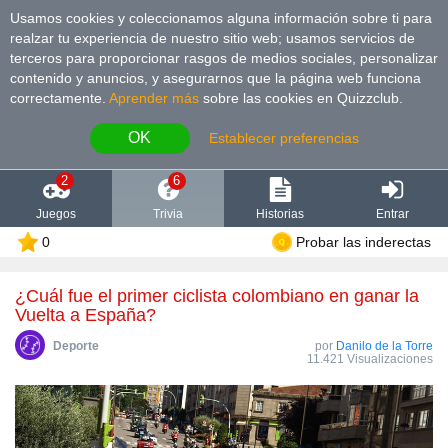
Usamos cookies y coleccionamos alguna información sobre ti para
realzar tu experiencia de nuestro sitio web; usamos servicios de
terceros para proporcionar rasgos de medios sociales, personalizar
contenido y anuncios, y asegurarnos que la página web funciona
correctamente.
Aprender más
sobre las cookies en Quizzclub.
OK
Establecer preferencias
2
6
Juegos
Trivia
Historias
Entrar
0
Probar las inderectas
¿Cuál fue el primer ciclista colombiano en ganar la
Vuelta a España?
Deporte
por
Danilo de la Torre
11.421 Visualizaciones