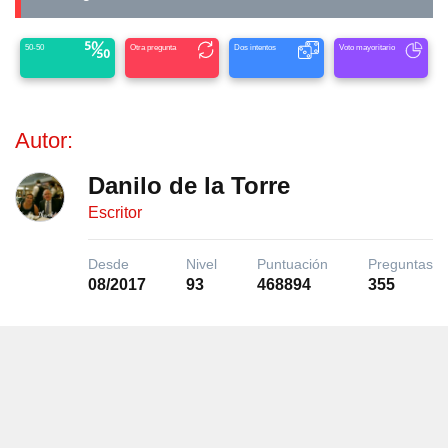
50-50
Otra pregunta
Dos intentos
Voto mayoritario
Autor:
Danilo de la Torre
Escritor
Desde
Nivel
Puntuación
Preguntas
08/2017
93
468894
355