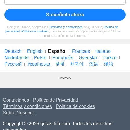
Suscríbete ahora
Al seguir usando, aceptas los
Términos y condiciones
de Quizzclub,
Política de
privacidad
,
Política de cookies
y recibes adivinanzas y preguntas de QuizzClub a
tu correo electrónico diariamente.
Deutsch
English
Español
Français
Italiano
Nederlands
Polski
Português
Svenska
Türkçe
Русский
Українська
हिन्दी
한국어
汉语
漢語
ANUNCIO
Contáctanos
Política de Privacidad
Términos y condiciones
Política de cookies
Sobre Nosotros
Copyright © 2026 quizzclub.com. Todos los derechos