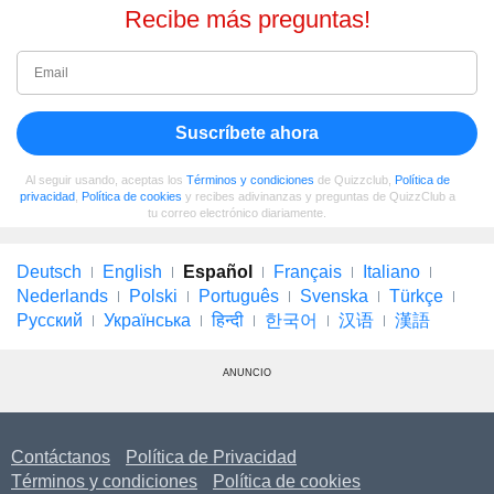
Recibe más preguntas!
Suscríbete ahora
Al seguir usando, aceptas los
Términos y condiciones
de Quizzclub,
Política de
privacidad
,
Política de cookies
y recibes adivinanzas y preguntas de QuizzClub a
tu correo electrónico diariamente.
Deutsch
English
Español
Français
Italiano
Nederlands
Polski
Português
Svenska
Türkçe
Русский
Українська
हिन्दी
한국어
汉语
漢語
ANUNCIO
Contáctanos
Política de Privacidad
Términos y condiciones
Política de cookies