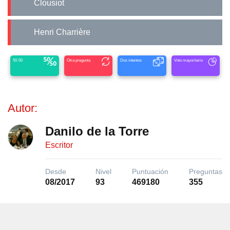
Clousiot
Henri Charrière
50-50
Otra pregunta
Dos intentos
Voto mayoritario
Autor:
Danilo de la Torre
Escritor
Desde
Nivel
Puntuación
Preguntas
08/2017
93
469180
355