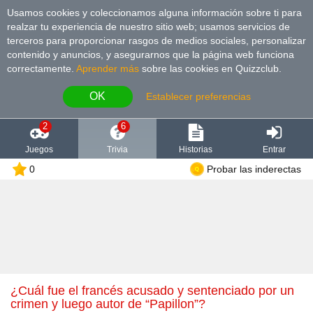
Usamos cookies y coleccionamos alguna información sobre ti para
realzar tu experiencia de nuestro sitio web; usamos servicios de
terceros para proporcionar rasgos de medios sociales, personalizar
contenido y anuncios, y asegurarnos que la página web funciona
correctamente.
Aprender más
sobre las cookies en Quizzclub.
OK
Establecer preferencias
2
6
Juegos
Trivia
Historias
Entrar
0
Probar las inderectas
¿Cuál fue el francés acusado y sentenciado por un
crimen y luego autor de “Papillon”?