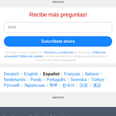
ANUNCIO
Recibe más preguntas!
Suscríbete ahora
Al seguir usando, aceptas los
Términos y condiciones
de Quizzclub,
Política de
privacidad
,
Política de cookies
y recibes adivinanzas y preguntas de QuizzClub a
tu correo electrónico diariamente.
Deutsch
English
Español
Français
Italiano
Nederlands
Polski
Português
Svenska
Türkçe
Русский
Українська
हिन्दी
한국어
汉语
漢語
ANUNCIO