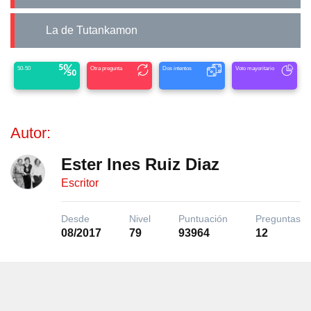
La de Tutankamon
50-50
Otra pregunta
Dos intentos
Voto mayoritario
Autor:
Ester Ines Ruiz Diaz
Escritor
Desde
Nivel
Puntuación
Preguntas
08/2017
79
93964
12