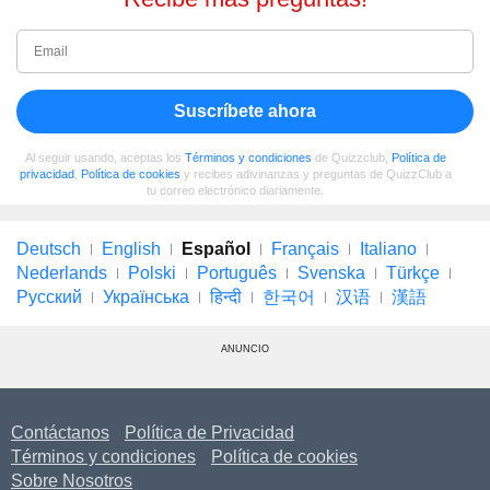
Suscríbete ahora
Al seguir usando, aceptas los
Términos y condiciones
de Quizzclub,
Política de
privacidad
,
Política de cookies
y recibes adivinanzas y preguntas de QuizzClub a
tu correo electrónico diariamente.
Deutsch
English
Español
Français
Italiano
Nederlands
Polski
Português
Svenska
Türkçe
Русский
Українська
हिन्दी
한국어
汉语
漢語
ANUNCIO
Contáctanos
Política de Privacidad
Términos y condiciones
Política de cookies
Sobre Nosotros