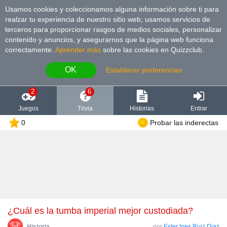
Usamos cookies y coleccionamos alguna información sobre ti para
realzar tu experiencia de nuestro sitio web; usamos servicios de
terceros para proporcionar rasgos de medios sociales, personalizar
contenido y anuncios, y asegurarnos que la página web funciona
correctamente.
Aprender más
sobre las cookies en Quizzclub.
OK
Establecer preferencias
2
6
Juegos
Trivia
Historias
Entrar
0
Probar las inderectas
¿Cuál es la tumba imperial mejor custodiada?
Historia
por
Ester Ines Ruiz Diaz