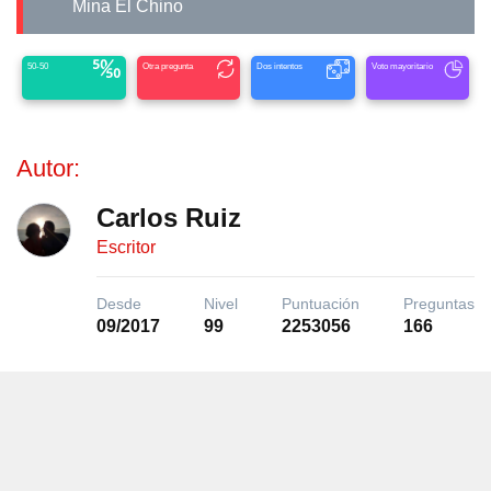
Mina El Chino
50-50
Otra pregunta
Dos intentos
Voto mayoritario
Autor:
Carlos Ruiz
Escritor
Desde
Nivel
Puntuación
Preguntas
09/2017
99
2253056
166