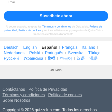
Suscríbete ahora
Al seguir usando, aceptas los
Términos y condiciones
de Quizzclub,
Política de
privacidad
,
Política de cookies
y recibes adivinanzas y preguntas de QuizzClub a
tu correo electrónico diariamente.
Deutsch
English
Español
Français
Italiano
Nederlands
Polski
Português
Svenska
Türkçe
Русский
Українська
हिन्दी
한국어
汉语
漢語
ANUNCIO
Contáctanos
Política de Privacidad
Términos y condiciones
Política de cookies
Sobre Nosotros
Copyright © 2026 quizzclub.com. Todos los derechos