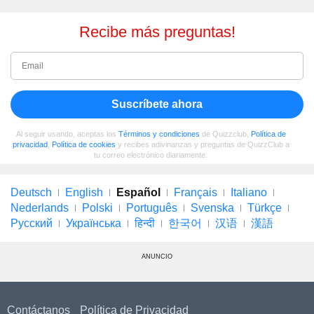
Recibe más preguntas!
Suscríbete ahora
Al seguir usando, aceptas los
Términos y condiciones
de Quizzclub,
Política de
privacidad
,
Política de cookies
y recibes adivinanzas y preguntas de QuizzClub a
tu correo electrónico diariamente.
Deutsch
English
Español
Français
Italiano
Nederlands
Polski
Português
Svenska
Türkçe
Русский
Українська
हिन्दी
한국어
汉语
漢語
ANUNCIO
Contáctanos
Política de Privacidad