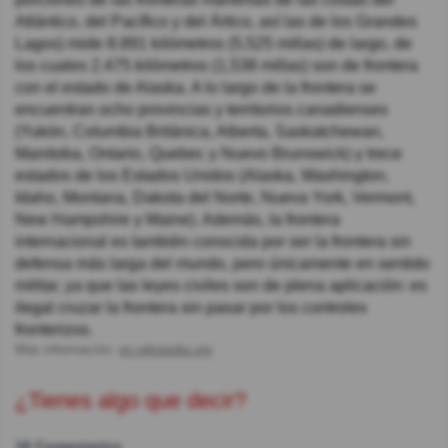
Atlántico, del Pacífico y del Ártico, así las de los Grandes
Lagos) mide 8.891 kilómetros (5,525 millas) de largo, de
los cuales 2.475 kilómetros (1,538 millas) son de frontera
con el estado de Alaska. A lo largo de la frontera se
encuentran ocho provincias y territorios canadienses
(Yukón, Columbia Británica, Alberta, Saskatchewan,
Manitoba, Ontario, Quebec y Nuevo Brunswick) y trece
estados de los Estados Unidos (Alaska, Washington,
Idaho, Montana, Dakota del Norte, Nueva York, Vermont,
New Hampshire y Maine). Además, la frontera
internacional es también conocida por ser la frontera sin
defensa más larga del mundo, pero únicamente en sentido
militar, ya que las leyes civiles son de plena aplicación: es
ilegal cruzar la frontera sin pasar por los controles
fronterizos.
Más información:
en.wikipedia.org
¿Tienes algo que decir?
16 Comentarios