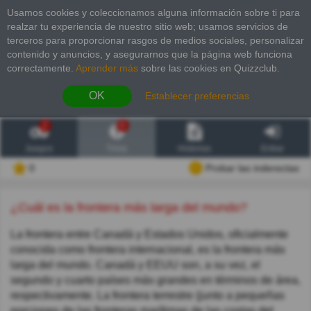
Usamos cookies y coleccionamos alguna información sobre ti para
realzar tu experiencia de nuestro sitio web; usamos servicios de
terceros para proporcionar rasgos de medios sociales, personalizar
contenido y anuncios, y asegurarnos que la página web funciona
correctamente.
Aprender más
sobre las cookies en Quizzclub.
OK
Establecer preferencias
2
6
Juegos
Trivia
Historias
Entrar
0
Probar las inderectas
¿Cuál es la frontera más larga del mundo?
La frontera entre Canadá y Estados Unidos, oficialmente
conocida como frontera internacional, es la frontera más
larga del mundo. Canadá y EEUU son, a su vez, el
segundo y cuarto países más grandes en términos de área,
respectivamente. La frontera terrestre (junto a pequeñas
porciones de las fronteras marítimas de las costas del