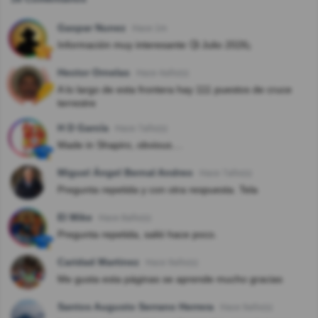
Gaspar Nunez
Hace 1m
Información muy interesante 🧐 Julio 2026¡
Hector Ornelas
Hace 4año(s)
A lo largo de esta frontera hay 111 puestos de cruce
terrestre
H D García
Hace 7año(s)
Made in Shapiro, obvious....
Miguel Ángel Bernal Andreo
Hace 7año(s)
Pregunta repetida y con otra respuesta. Tela
El Mike
Hace 8año(s)
Pregunta repetida, salió hace poco.
Caridad Martinez
Hace 9año(s)
Me gusta esta páginas se aprende mucho gracias
Santos Augusto Serrano Herrera
Hace 9año(s)