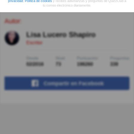
privacidad
,
Política de cookies
y recibes adivinanzas y preguntas de QuizzClub a
tu correo electrónico diariamente.
Autor:
Lisa Lucero Shapiro
Escritor
Desde
Nivel
Puntuación
Preguntas
02/2016
73
198260
339
Compartir
en Facebook