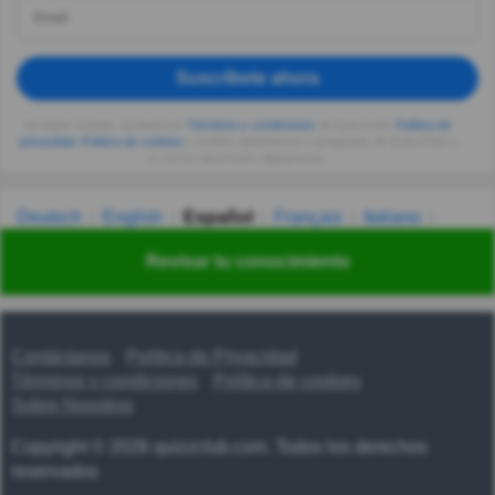
Suscríbete ahora
Al seguir usando, aceptas los
Términos y condiciones
de Quizzclub,
Política de
privacidad
,
Política de cookies
y recibes adivinanzas y preguntas de QuizzClub a
tu correo electrónico diariamente.
Deutsch
English
Español
Français
Italiano
Nederlands
Polski
Português
Svenska
Türkçe
Revisar tu conocimiento
Русский
Українська
हिन्दी
한국어
汉语
漢語
Contáctanos
Política de Privacidad
Términos y condiciones
Política de cookies
Sobre Nosotros
Copyright © 2026 quizzclub.com. Todos los derechos
reservados