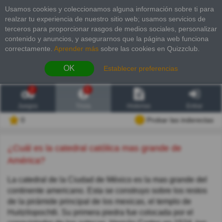
Usamos cookies y coleccionamos alguna información sobre ti para
realzar tu experiencia de nuestro sitio web; usamos servicios de
terceros para proporcionar rasgos de medios sociales, personalizar
contenido y anuncios, y asegurarnos que la página web funciona
correctamente.
Aprender más
sobre las cookies en Quizzclub.
OK
Establecer preferencias
2
6
Juegos
Trivia
Historias
Entrar
0
Probar las inderectas
¿Cuál es la catedral católica mas grande de
América?
La catedral de la Ciudad de México es la mas grande del
continente americano. Esta se construyo sobre los restos
de la pirámide principal de los mexicas, el templo de
Huitzilopochtli. Su primera piedra fue colocada por el