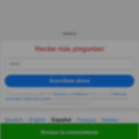
ANUNCIO
Recibe más preguntas!
Suscríbete ahora
Al seguir usando, aceptas los
Términos y condiciones
de Quizzclub,
Política de
privacidad
,
Política de cookies
y recibes adivinanzas y preguntas de QuizzClub a
tu correo electrónico diariamente.
Deutsch
English
Español
Français
Italiano
Nederlands
Polski
Português
Svenska
Türkçe
Revisar tu conocimiento
Русский
Українська
हिन्दी
한국어
汉语
漢語