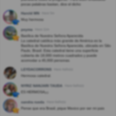
pocas palabras bastan, dice el dicho
Harold MN
Hace 5m
Muy hermosa
peyma
Hace 11m
Basílica de Nuestra Señora Aparecida
La catedral católica más grande de América es la
Basílica de Nuestra Señora Aparecida, ubicada en São
Paulo, Brasil. Esta catedral tiene una superficie
cubierta de 18,000 metros cuadrados y puede
acomodar a 45,000 personas.
LEYDACORRONS
Hace 4año(s)
Hermosa catedral.
NYRIZ NANJARI TAUDA
Hace 6año(s)
ES HERMOSA¡¡¡
sandra rueda
Hace 6año(s)
Pense que era Brasil, pique Mexico por ser mi pais