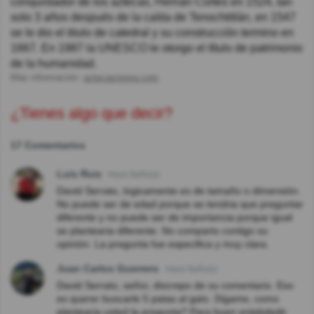
conquistador de los aztecas, Hernán Cortes en 1524, tan
solo 3 años después de la caída de Tenochtitlán, en 1547
se le dio el titulo de catedral y su construcción termino en
1667. En 1987 la UNESCO le otorgo el título de patrimonio
de la humanidad.
Más información:
aztecasonora.com
¿Tienes algo que decir?
17 Comentarios
Luis Ruiz
Hace 8año(s)
David Serrato, logicamente es de tamaño o dimensión.
No puede ser de edad porque se tendria que preguntar
diferente y no puede ser de importancia porque igual
se plantearia diferente. No comparto contigo su
opinión. La pregunta fue especifica y muy clara.
Juan Carlos Guerrero
Hace 8año(s)
David Serrato, señor, discrepo de su comentario. Eso
es querer buscarle 5 patas al gato. Digame, como
plantearia usted la pregunta? Para buen entebdedir