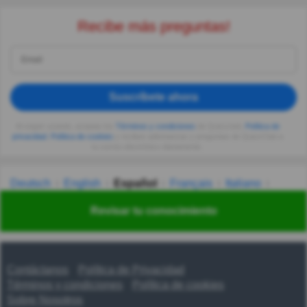
Recibe más preguntas!
Suscríbete ahora
Al seguir usando, aceptas los
Términos y condiciones
de Quizzclub,
Política de
privacidad
,
Política de cookies
y recibes adivinanzas y preguntas de QuizzClub a
tu correo electrónico diariamente.
Deutsch
English
Español
Français
Italiano
Nederlands
Polski
Português
Svenska
Türkçe
Revisar tu conocimiento
Русский
Українська
हिन्दी
한국어
汉语
漢語
Contáctanos
Política de Privacidad
Términos y condiciones
Política de cookies
Sobre Nosotros