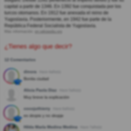
capital a partir de 1346. En 1392 fue conquistada por los
turcos otomanos. En 1912 fue anexada el reino de
Yugoslavia. Posteriormente, en 1942 fue parte de la
República Federal Socialista de Yugoslavia.
Más información:
en.wikipedia.org
¿Tienes algo que decir?
12 Comentarios
dinora
Hace 4año(s)
Bonita ciudad
Alicia Paola Diaz
Hace 5año(s)
Muy breve la explicación
cocojuthierry
Hace 6año(s)
es skopie y no skopje
Hilda María Medina Medina
Hace 7año(s)