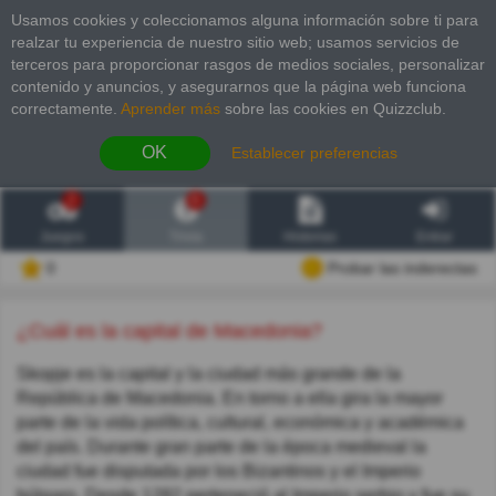
Usamos cookies y coleccionamos alguna información sobre ti para
realzar tu experiencia de nuestro sitio web; usamos servicios de
terceros para proporcionar rasgos de medios sociales, personalizar
contenido y anuncios, y asegurarnos que la página web funciona
correctamente.
Aprender más
sobre las cookies en Quizzclub.
OK
Establecer preferencias
2
6
Juegos
Trivia
Historias
Entrar
0
Probar las inderectas
¿Cuál es la capital de Macedonia?
Skopje es la capital y la ciudad más grande de la
República de Macedonia. En torno a ella gira la mayor
parte de la vida política, cultural, económica y académica
del país. Durante gran parte de la época medieval la
ciudad fue disputada por los Bizantinos y el Imperio
búlgaro. Desde 1282 perteneció al Imperio serbio y fue su