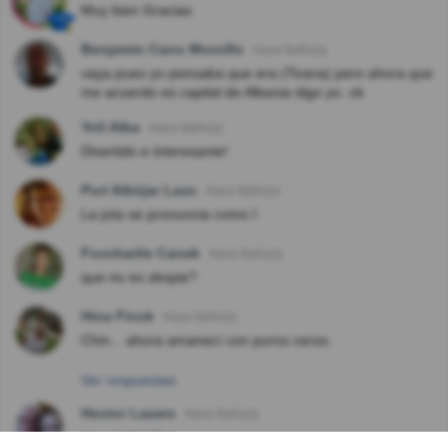
Muy bien Gracias
Benjamin Cano Morcillo
Hace 8año(s)
vaya pues yo pensaba que era (Tirana) pero ahora que
me acuerdo es capital de Albania digo yo. ok
Yoli Alba
Hace 8año(s)
Divertido e interesante!
Puri Albújar Lazo
Hace 8año(s)
La jota se pronuncia como I
Foxcharlie Canek
Hace 8año(s)
que no es skopie?
Hina Finck
Hace 8año(s)
Chin... ahora amanecí con puros ceros.
Ver respuestas
Hector Lazaro
Hace 8año(s)
muy instructivo