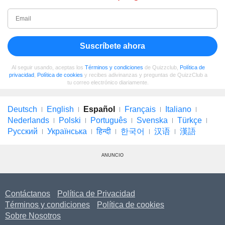
Suscríbete ahora
Al seguir usando, aceptas los
Términos y condiciones
de Quizzclub,
Política de
privacidad
,
Política de cookies
y recibes adivinanzas y preguntas de QuizzClub a
tu correo electrónico diariamente.
Deutsch
English
Español
Français
Italiano
Nederlands
Polski
Português
Svenska
Türkçe
Русский
Українська
हिन्दी
한국어
汉语
漢語
ANUNCIO
Contáctanos
Política de Privacidad
Términos y condiciones
Política de cookies
Sobre Nosotros