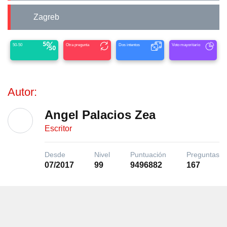
Zagreb
50-50
Otra pregunta
Dos intentos
Voto mayoritario
Autor:
Angel Palacios Zea
Escritor
Desde
Nivel
Puntuación
Preguntas
07/2017
99
9496882
167