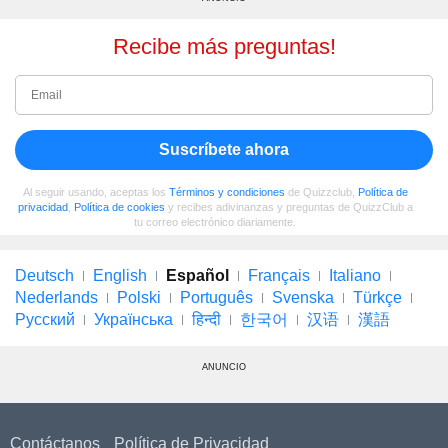
Recibe más preguntas!
Suscríbete ahora
Al seguir usando, aceptas los
Términos y condiciones
de Quizzclub,
Política de
privacidad
,
Política de cookies
y recibes adivinanzas y preguntas de QuizzClub a
tu correo electrónico diariamente.
Deutsch
English
Español
Français
Italiano
Nederlands
Polski
Português
Svenska
Türkçe
Русский
Українська
हिन्दी
한국어
汉语
漢語
ANUNCIO
Contáctanos
Política de Privacidad