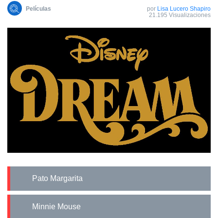
Películas
por
Lisa Lucero Shapiro
21.195 Visualizaciones
Pato Margarita
Minnie Mouse