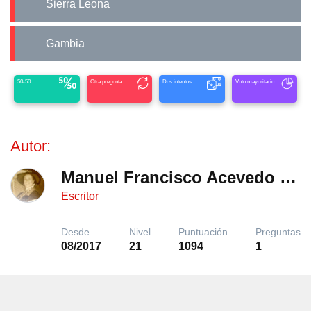
Sierra Leona
Gambia
50-50
Otra pregunta
Dos intentos
Voto mayoritario
Autor:
Manuel Francisco Acevedo Fuentes
Escritor
Desde
Nivel
Puntuación
Preguntas
08/2017
21
1094
1