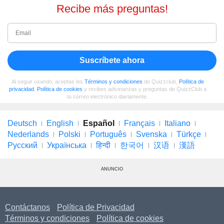
Recibe más preguntas!
Suscríbete ahora
Al seguir usando, aceptas los
Términos y condiciones
de Quizzclub,
Política de
privacidad
,
Política de cookies
y recibes adivinanzas y preguntas de QuizzClub a
tu correo electrónico diariamente.
Deutsch
English
Español
Français
Italiano
Nederlands
Polski
Português
Svenska
Türkçe
Русский
Українська
हिन्दी
한국어
汉语
漢語
ANUNCIO
Contáctanos
Política de Privacidad
Términos y condiciones
Política de cookies