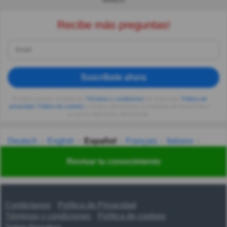
ANUNCIO
Recibe más preguntas!
Suscríbete ahora
Al seguir usando, aceptas los
Términos y condiciones
de Quizzclub,
Política de
privacidad
,
Política de cookies
y recibes adivinanzas y preguntas de QuizzClub a
tu correo electrónico diariamente.
Deutsch
English
Español
Français
Italiano
Nederlands
Polski
Português
Svenska
Türkçe
Revisar tu conocimiento
Русский
Українська
हिन्दी
한국어
汉语
漢語
Contáctanos
Política de Privacidad
Términos y condiciones
Política de cookies