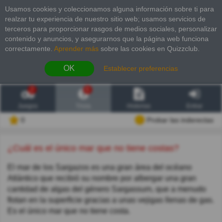
Usamos cookies y coleccionamos alguna información sobre ti para
realzar tu experiencia de nuestro sitio web; usamos servicios de
terceros para proporcionar rasgos de medios sociales, personalizar
contenido y anuncios, y asegurarnos que la página web funciona
correctamente.
Aprender más
sobre las cookies en Quizzclub.
OK
Establecer preferencias
2
6
Juegos
Trivia
Historias
Entrar
0
Probar las inderectas
¿Cuál es el único mar que no tiene costas?
El mar de los Sargazos es una gran área del océano
Atlántico que recibió su nombre por albergar una gran
cantidad de algas del género Sargassum, que a menudo
flotan en la superficie gracias a unas vejigas llenas de gas.
Es el único mar que no tiene costa.