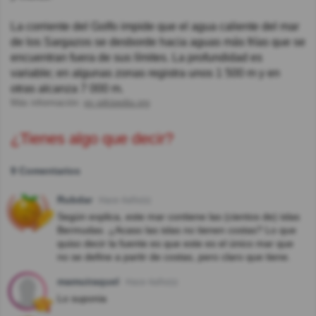
La corriente del Golfo impide que el agua caliente del mar
de los Sargazos se desborde hacia aguas más frías que se
encuentran fuera de sus límites. La profundidad es
variable; en algunas zonas registra unos 1 500 m y en
otras alcanza 7 000 m.
Más información:
es.wikipedia.org
¿Tienes algo que decir?
9 Comentarios
Rubdar
Hace 4año(s)
Según explica, este mar contiene las (cientos de) islas
Bermudas. ¿Acaso las islas no tienen costas? Lo que
quiso decir la fuente es que este es el único mar que
no se define a partir de costas, pero claro que tiene.
mamuiraquel
Hace 4año(s)
Lo suponia