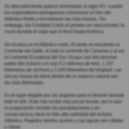
Su descubrimiento parece remontarse al siglo XV, cuando
los exploradores portugueses conocieron el Giro del
Atlántico Norte y encontraron las islas Azores. Sin
embargo, fue Cristóbal Colón el primero en mencionarlo; lo
cruzó durante el viaje que lo llevó hasta América.
Se localiza en el Atlántico norte. Al oeste se encuentra la
Corriente del Golfo, al este la corriente de Canarias y al sur
la Corriente Ecuatorial del Sur. Ocupa casi dos terceras
partes del océano con sus 5.2 millones de km2, 1 107
kilómetros de anchura y 3 200 kilómetros de longitud. Las
únicas masas de tierra dentro de su espacio natural son
las islas Bermudas.
Es el lugar elegido por las anguilas para el desove durante
todo el año. Este mar recibe muy pocas lluvias, por lo que
la evaporación excede las precipitaciones y en
consecuencia, tiene la más alta salinidad del océano
Atlántico. Registra vientos suaves y sus aguas son cálidas
y claras.