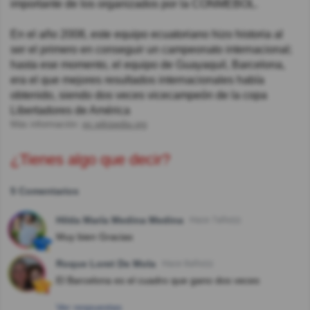
importante de los organizados por la CONMEBOL.
En el año 2008, este equipo ecuatoriano hizo historia al
ser el primero en conseguir un campeonato internacional;
hasta ese momento, el equipo de Guayaquil, Barcelona,
era el que mejores resultados internacionales había
obtenido, siendo dos veces vicecampeón de la copa
Libertadores de América
Más información:
es.wikipedia.org
¿Tienes algo que decir?
5 Comentarios
Hilda María Medina Medina
Hace 7año(s)
Muy bien Gracias
Roque Loret De Mola
Hace 8año(s)
El Barcelona es el cuadro que gano dos veces
Ver respuestas