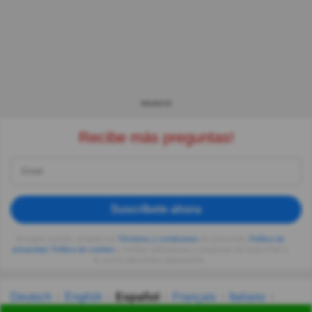
ANUNCIO
Recibe más preguntas!
Suscríbete ahora
Al seguir usando, aceptas los
Términos y condiciones
de Quizzclub,
Política de
privacidad
,
Política de cookies
y recibes adivinanzas y preguntas de QuizzClub a
tu correo electrónico diariamente.
Deutsch
English
Español
Français
Italiano