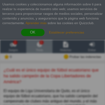
Usamos cookies y coleccionamos alguna información sobre ti para
realzar tu experiencia de nuestro sitio web; usamos servicios de
terceros para proporcionar rasgos de medios sociales, personalizar
contenido y anuncios, y asegurarnos que la página web funciona
correctamente.
Aprender más
sobre las cookies en Quizzclub.
OK
Establecer preferencias
2
6
Juegos
Trivia
Historias
Entrar
0
Probar las inderectas
¿Cuál es el único equipo de fútbol ecuatoriano que
ha salido campeón de la Copa Libertadores de
América?
El equipo de Liga Universitaria de Quito, es el único
equipo de fútbol ecuatoriano, que ha salido campeón del
campeonato de clubes más antiguo del mundo, y el más