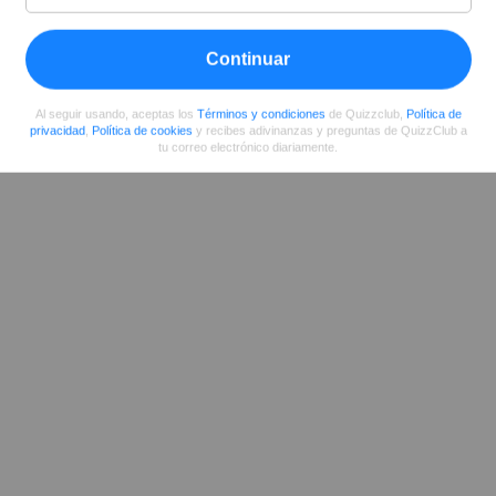
Continuar
Compartir
en Facebook
Al seguir usando, aceptas los
Términos y condiciones
de Quizzclub,
Política de
privacidad
,
Política de cookies
y recibes adivinanzas y preguntas de QuizzClub a
tu correo electrónico diariamente.