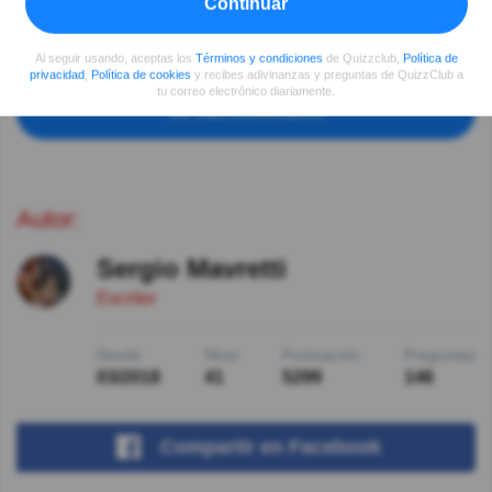
Continuar
donde dice cual es la espintassa, hueones mentirosos.
Ver respuestas
Al seguir usando, aceptas los
Términos y condiciones
de Quizzclub,
Política de
privacidad
,
Política de cookies
y recibes adivinanzas y preguntas de QuizzClub a
tu correo electrónico diariamente.
Ver más comentarios
Autor:
Sergio Mavretti
Escritor
Desde
Nivel
Puntuación
Preguntas
03/2018
41
5299
146
Compartir
en Facebook