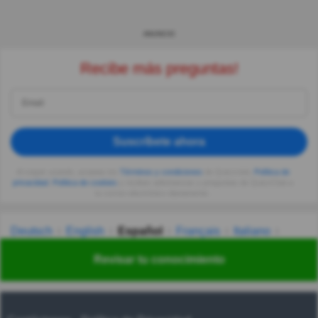
ANUNCIO
Recibe más preguntas!
Suscríbete ahora
Al seguir usando, aceptas los
Términos y condiciones
de Quizzclub,
Política de
privacidad
,
Política de cookies
y recibes adivinanzas y preguntas de QuizzClub a
tu correo electrónico diariamente.
Deutsch
English
Español
Français
Italiano
Nederlands
Polski
Português
Svenska
Türkçe
Revisar tu conocimiento
Русский
Українська
हिन्दी
한국어
汉语
漢語