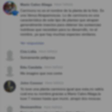
Mario Calvo Aliaga
Hace 7año(s)
Carnívora no es el nombre de la planta de la foto. Es
una Venus Atrapamoscas. Lo de carnívora es una
característica de este tipo de plantas que atrapan
generalmente insectos para obtener las sustancias
nutritivas que necesitan para su desarrollo, no el
nombre, ya que hay muchas especies similares.
Ver respuestas
Cira Lidia
Hace 2año(s)
Sumamente peligrosa
Edu Candela
Hace 3año(s)
Me imagino que nos come
John Connor
Hace 3año(s)
Yo tuve una planta carnivora igual que esta,no sabía
cual era su nombre,gracias a Mario Calvo Aliaga,la
tuve 7 meses hasta que murió, atrapó dos moscas.
Desicarolina
Hace 4año(s)