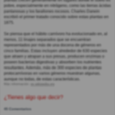
pobre, especialmente en nitrógeno, como las tierras ácidas
pantanosas y los farallones rocosos. Charles Darwin
escribió el primer tratado conocido sobre estas plantas en
1875.
Se piensa que el hábito carnívoro ha evolucionado en, al
menos, 11 linajes separados que se encuentran
representados por más de una docena de géneros en
cinco familias. Estas incluyen alrededor de 630 especies
que atraen y atrapan a sus presas, producen enzimas o
poseen bacterias digestivas y absorben los nutrientes
resultantes. Además, más de 300 especies de plantas
protocarnívoras en varios géneros muestran algunas,
aunque no todas, de estas características.
Más información:
es.wikipedia.org
¿Tienes algo que decir?
45 Comentarios