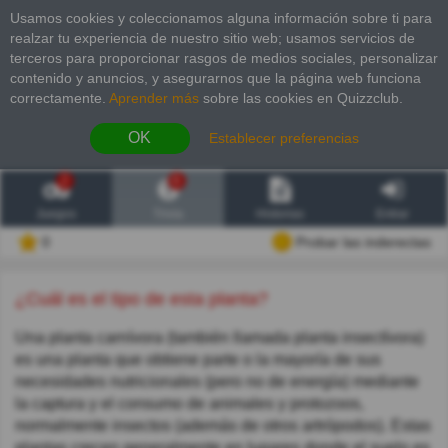
Usamos cookies y coleccionamos alguna información sobre ti para
realzar tu experiencia de nuestro sitio web; usamos servicios de
terceros para proporcionar rasgos de medios sociales, personalizar
contenido y anuncios, y asegurarnos que la página web funciona
correctamente.
Aprender más
sobre las cookies en Quizzclub.
OK
Establecer preferencias
2
6
Juegos
Trivia
Historias
Entrar
0
Probar las inderectas
¿Cuál es el tipo de esta planta?
Una planta carnívora (también llamada planta insectívora)
es una planta que obtiene parte o la mayoría de sus
necesidades nutricionales (pero no de energía) mediante
la captura y el consumo de animales y protozoos,
normalmente insectos (además de otros artrópodos). Estas
plantas crecen generalmente en lugares donde el suelo es