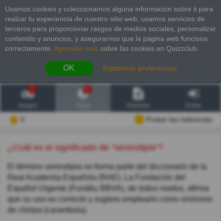
Usamos cookies y coleccionamos alguna información sobre ti para
realzar tu experiencia de nuestro sitio web; usamos servicios de
terceros para proporcionar rasgos de medios sociales, personalizar
contenido y anuncios, y asegurarnos que la página web funciona
correctamente.
Aprender más
sobre las cookies en Quizzclub.
OK
Establecer preferencias
2
6
Juegos
Trivia
Historias
Entrar
0
Probar las inderectas
¿Cuál es el significado de "serendipia"?
El término serendipia no forma parte del diccionario de la
Real Academia Española (RAE). La Fundación del
Español Urgente (Fundéu BBVA), de todos modos, afirma
que su uso es correcto y sugiere emplearlo como sinónimo
de chiripa (carambola).