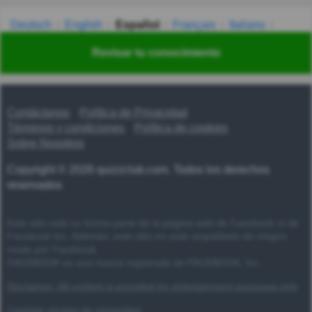
Deutsch
English
Español
Français
Italiano
Nederlands
Polski
Português
Svenska
Türkçe
Revisar tu conocimiento
Русский
Українська
हिन्दी
한국어
汉语
漢語
Contáctanos
Política de Privacidad
Términos y condiciones
Política de cookies
Sobre Nosotros
Copyright © 2026 quizzclub.com. Todos los derechos
reservados
Este sitio web no forma parte de la página web de Facebook ni de
Facebook Inc. Además, este sitio no está respaldado de ningún
modo por Facebook.
FACEBOOK es una marca registrada de FACEBOOK, Inc.
Disclaimer: All content is provided for entertainment purposes only
Cambiar ajustes de privacidad