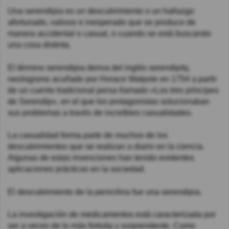
Una serendipia es un descubrimiento o un hallazgo
afortunado, valioso e inesperado que se produce de
manera accidental o casual, o cuando se está buscando
una cosa distinta.
El término serendipia deriva del inglés serendipity,
neologismo acuñado por Horace Walpole en 1754 a partir
de un cuento tradicional persa llamado «Los tres príncipes
de Serendip», en el que los protagonistas solucionaban
sus problemas a través de increíbles casualidades.
La casualidad forma parte de muchos de los
descubrimientos que se realizan a diario en la ciencia.
Algunas de estas invenciones han tenido evidentes
aplicaciones prácticas en la sociedad.
El descubrimiento de la penicilina fue una serendipia.
La investigación de medicamentos está caracterizada por
ser a veces de lo más fortuita y sorprendente. Como