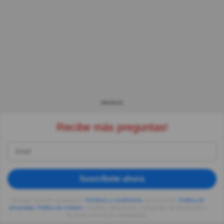
ANUNCIO
Recibe más preguntas!
Suscríbete ahora
Al seguir usando, aceptas los
Términos y condiciones
de Quizzclub,
Política de
privacidad
,
Política de cookies
y recibes adivinanzas y preguntas de QuizzClub a
tu correo electrónico diariamente.