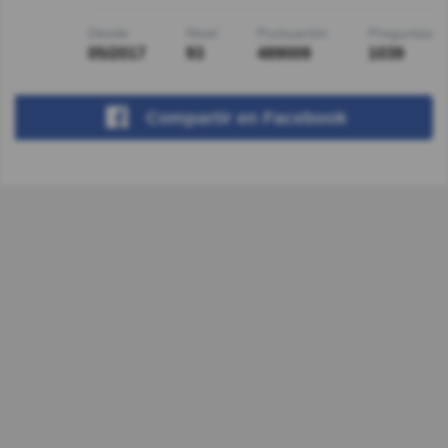
Desde
Nivel
Puntuación
Preguntas
05/2017
93
489009
1039
Compartir
en Facebook