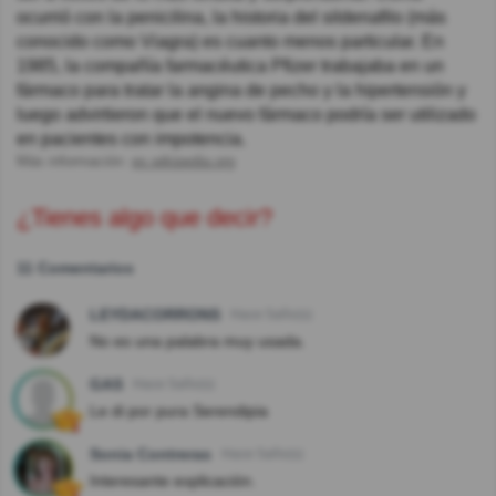
ocurrió con la penicilina, la historia del sildenafilo (más
conocido como Viagra) es cuanto menos particular. En
1985, la compañía farmacéutica Pfizer trabajaba en un
fármaco para tratar la angina de pecho y la hipertensión y
luego advirtieron que el nuevo fármaco podría ser utilizado
en pacientes con impotencia.
Más información:
es.wikipedia.org
¿Tienes algo que decir?
11 Comentarios
LEYDACORRONS
Hace 5año(s)
No es una palabra muy usada.
GAS
Hace 5año(s)
Le di por pura Serendipia
Sonia Contreras
Hace 5año(s)
Interesante explicación.