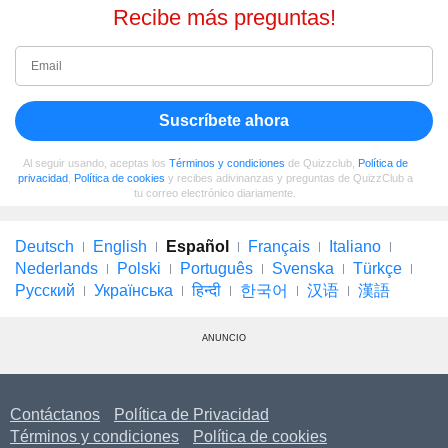
Recibe más preguntas!
Suscríbete ahora
Al seguir usando, aceptas los
Términos y condiciones
de Quizzclub,
Política de
privacidad
,
Política de cookies
y recibes adivinanzas y preguntas de QuizzClub a
tu correo electrónico diariamente.
Deutsch
English
Español
Français
Italiano
Nederlands
Polski
Português
Svenska
Türkçe
Русский
Українська
हिन्दी
한국어
汉语
漢語
ANUNCIO
Contáctanos
Política de Privacidad
Términos y condiciones
Política de cookies