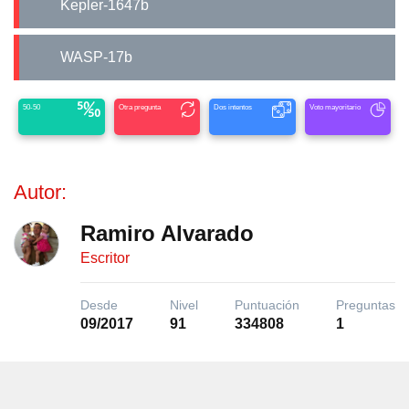
Kepler-1647b
WASP-17b
50-50
Otra pregunta
Dos intentos
Voto mayoritario
Autor:
Ramiro Alvarado
Escritor
Desde
Nivel
Puntuación
Preguntas
09/2017
91
334808
1