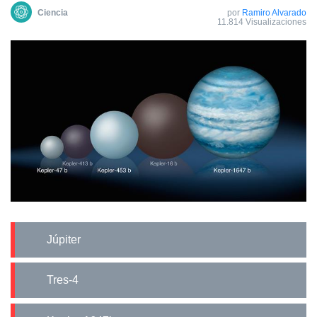
Сiencia
por
Ramiro Alvarado
11.814 Visualizaciones
Júpiter
Tres-4