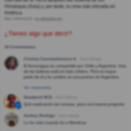
Himalayas (Asia) y, por tanto, la cima más elevada en
América.
Más información:
es.wikipedia.org
¿Tienes algo que decir?
16 Comentarios
Cristina Constantinescu A.
Hace 8año(s)
El Aconcagua es compartido por Chile y Argentina. Una
de las laderas está en lado chileno. Pero la mayor
parte de él y la cumbre se encuentran en Argentina
Ver respuestas
Deadpool M.D.
Hace 3año(s)
Qué explicación tan escasa, para una buena pregunta
Andres Rodrigo
Hace 4año(s)
Lo he visto cuando fui a Mendoza