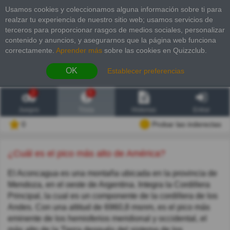
Usamos cookies y coleccionamos alguna información sobre ti para
realzar tu experiencia de nuestro sitio web; usamos servicios de
terceros para proporcionar rasgos de medios sociales, personalizar
contenido y anuncios, y asegurarnos que la página web funciona
correctamente.
Aprender más
sobre las cookies en Quizzclub.
OK
Establecer preferencias
2
6
Juegos
Trivia
Historias
Entrar
0
Probar las inderectas
¿Cuál es el pico más alto de América?
El Aconcagua es una montaña ubicada en la provincia de
Mendoza, en el oeste de Argentina. Integra la Cordillera
Principal, la cual es un componente de la cordillera de los
Andes. Con una altitud de 6960,8 msnm, es el pico más
eminente de los hemisferios meridional y occidental, el
más alto de la Tierra después del sistema de los