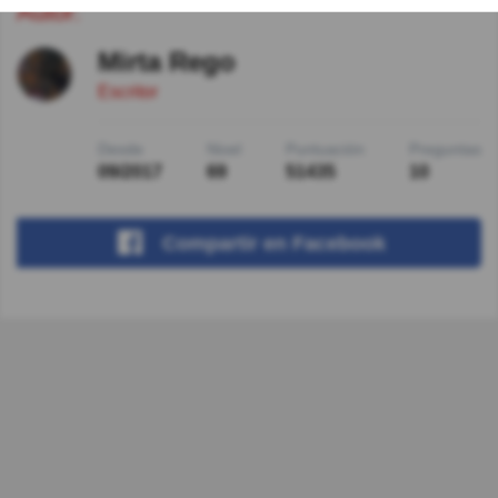
Autor:
Mirta Rego
Escritor
Desde
Nivel
Puntuación
Preguntas
09/2017
69
51435
10
Compartir
en Facebook