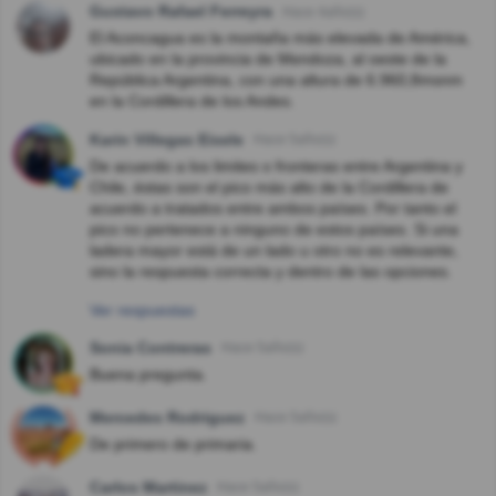
Gustavo Rafael Ferreyra
Hace 4año(s)
El Aconcagua es la montaña más elevada de América,
ubicado en la provincia de Mendoza, al oeste de la
República Argentina, con una altura de 6.960,8msnm
en la Cordillera de los Andes.
Karin Villegas Eisele
Hace 5año(s)
De acuerdo a los limites o fronteras entre Argentina y
Chile, éstas son el pico más alto de la Cordillera de
acuerdo a tratados entre ambos países. Por tanto el
pico no pertenece a ninguno de estos países. Si una
ladera mayor está de un lado u otro no es relevante,
sino la respuesta correcta y dentro de las opciones.
Ver respuestas
Sonia Contreras
Hace 5año(s)
Buena pregunta.
Mercedes Rodriguez
Hace 5año(s)
De primero de primaria.
Carlos Martinez
Hace 5año(s)