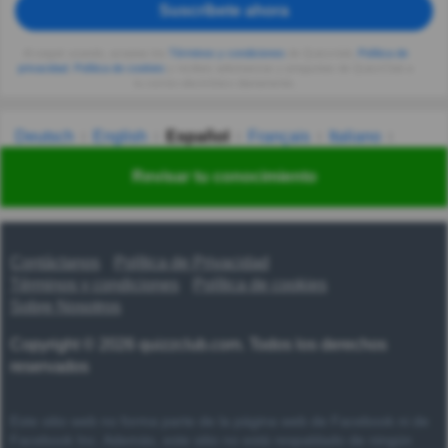
Suscríbete ahora
Al seguir usando, aceptas los
Términos y condiciones
de Quizzclub,
Política de
privacidad
,
Política de cookies
y recibes adivinanzas y preguntas de QuizzClub a
tu correo electrónico diariamente.
Deutsch
English
Español
Français
Italiano
Nederlands
Polski
Português
Svenska
Türkçe
Revisar tu conocimiento
Русский
Українська
हिन्दी
한국어
汉语
漢語
Contáctanos
Política de Privacidad
Términos y condiciones
Política de cookies
Sobre Nosotros
Copyright © 2026 quizzclub.com. Todos los derechos
reservados
Este sitio web no forma parte de la página web de Facebook ni de
Facebook Inc. Además, este sitio no está respaldado de ningún