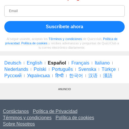
Suscríbete ahora
Al seguir usando, aceptas los
Términos y condiciones
de Quizzclub,
Política de
privacidad
,
Política de cookies
y recibes adivinanzas y preguntas de QuizzClub a
tu correo electrónico diariamente.
Deutsch
English
Español
Français
Italiano
Nederlands
Polski
Português
Svenska
Türkçe
Русский
Українська
हिन्दी
한국어
汉语
漢語
ANUNCIO
Contáctanos
Política de Privacidad
Términos y condiciones
Política de cookies
Sobre Nosotros