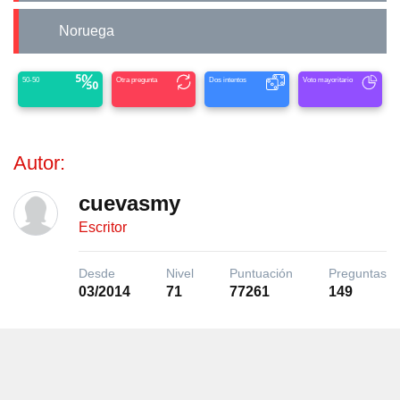
Noruega
50-50
Otra pregunta
Dos intentos
Voto mayoritario
Autor:
cuevasmy
Escritor
Desde
Nivel
Puntuación
Preguntas
03/2014
71
77261
149