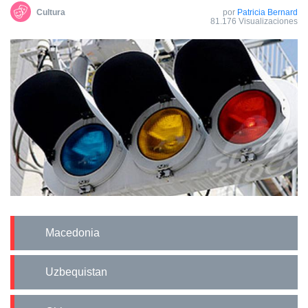
Cultura
por
Patricia Bernard
81.176 Visualizaciones
Macedonia
Uzbequistan