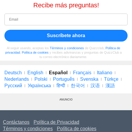
Recibe más preguntas!
Suscríbete ahora
Al seguir usando, aceptas los
Términos y condiciones
de Quizzclub,
Política de
privacidad
,
Política de cookies
y recibes adivinanzas y preguntas de QuizzClub a
tu correo electrónico diariamente.
Deutsch
English
Español
Français
Italiano
Nederlands
Polski
Português
Svenska
Türkçe
Русский
Українська
हिन्दी
한국어
汉语
漢語
ANUNCIO
Contáctanos
Política de Privacidad
Términos y condiciones
Política de cookies