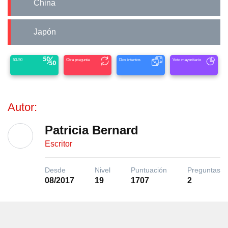
China
Japón
50-50
Otra pregunta
Dos intentos
Voto mayoritario
Autor:
Patricia Bernard
Escritor
Desde
Nivel
Puntuación
Preguntas
08/2017
19
1707
2