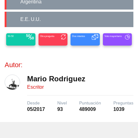
Argentina
E.E. U.U.
50-50
Otra pregunta
Dos intentos
Voto mayoritario
Autor:
Mario Rodriguez
Escritor
Desde
Nivel
Puntuación
Preguntas
05/2017
93
489009
1039