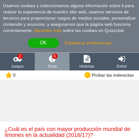
Usamos cookies y coleccionamos alguna información sobre ti para
realzar tu experiencia de nuestro sitio web; usamos servicios de
terceros para proporcionar rasgos de medios sociales, personalizar
contenido y anuncios, y asegurarnos que la página web funciona
correctamente.
Aprender más
sobre las cookies en Quizzclub.
OK
Establecer preferencias
2
6
Juegos
Trivia
Historias
Entrar
0
Probar las inderectas
¿Cuál es el país con mayor producción mundial de
limones en la actualidad (2016/17)?