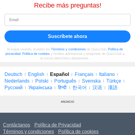
Recibe más preguntas!
Suscríbete ahora
Al seguir usando, aceptas los
Términos y condiciones
de Quizzclub,
Política de
privacidad
,
Política de cookies
y recibes adivinanzas y preguntas de QuizzClub a
tu correo electrónico diariamente.
Deutsch
English
Español
Français
Italiano
Nederlands
Polski
Português
Svenska
Türkçe
Русский
Українська
हिन्दी
한국어
汉语
漢語
ANUNCIO
Contáctanos
Política de Privacidad
Términos y condiciones
Política de cookies