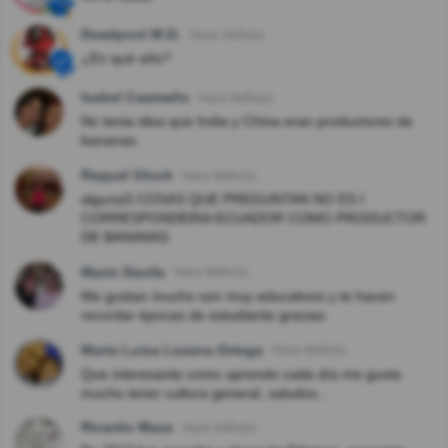
Deadpool M.D.
Hace 3año(s)
¿En qué año?
Isabel Caamaño
Hace 8año(s)
No tenia idea que India y China eran productores de
bananas.
Raquel Gluck
Hace 8año(s)
algunaS COSAS QUE PREGUNTAN NO ES I
CORRESPONDERIA ECUADOR COMO PRODUCTOR
DE BANANAS
Mario Davila
Hace 8año(s)
Me gustan mucho son muy educativos y te hacen
recordar épocas de estudiante gracias
Maria Luisa Lezana Ortega
Hace 8año(s)
Que interesante como aprendo cada día me gusta
mucho tener cultura general, saludos...
Ricardo Maza
Hace 8año(s)