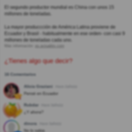
El segundo productor mundial es China con unos 15
millones de toneladas.
La mayor produccción de América Latina proviene de
Ecuador y Brasil - habitualmente en ese orden- con casi 9
millones de toneladas cada uno.
Más información:
es.actualitix.com
¿Tienes algo que decir?
16 Comentarios
Alicia Graziani
Hace 2año(s)
Pensé en Ecuador
Rubdar
Hace 3año(s)
¿Y ahora?
dinora
Hace 3año(s)
No lo sabia