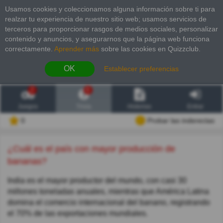
Usamos cookies y coleccionamos alguna información sobre ti para
realzar tu experiencia de nuestro sitio web; usamos servicios de
terceros para proporcionar rasgos de medios sociales, personalizar
contenido y anuncios, y asegurarnos que la página web funciona
correctamente.
Aprender más
sobre las cookies en Quizzclub.
OK
Establecer preferencias
2
6
Juegos
Trivia
Historias
Entrar
0
Probar las inderectas
¿Cuál es el país con mayor producción de
bananas?
India es el mayor productor del mundo, con casi 30
millones toneladas anuales, mientras que América Latina
domina el comercio internacional del banano, registrando
el 70% de las exportaciones mundiales.