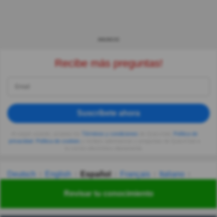
ANUNCIO
Recibe más preguntas!
Suscríbete ahora
Al seguir usando, aceptas los
Términos y condiciones
de Quizzclub,
Política de
privacidad
,
Política de cookies
y recibes adivinanzas y preguntas de QuizzClub a
tu correo electrónico diariamente.
Deutsch
English
Español
Français
Italiano
Nederlands
Polski
Português
Svenska
Türkçe
Revisar tu conocimiento
Русский
Українська
हिन्दी
한국어
汉语
漢語