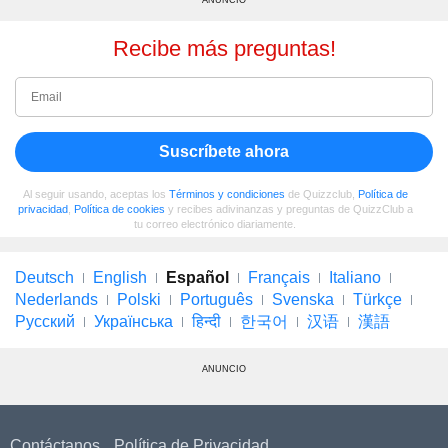
Recibe más preguntas!
Suscríbete ahora
Al seguir usando, aceptas los
Términos y condiciones
de Quizzclub,
Política de
privacidad
,
Política de cookies
y recibes adivinanzas y preguntas de QuizzClub a
tu correo electrónico diariamente.
Deutsch
English
Español
Français
Italiano
Nederlands
Polski
Português
Svenska
Türkçe
Русский
Українська
हिन्दी
한국어
汉语
漢語
ANUNCIO
Contáctanos
Política de Privacidad