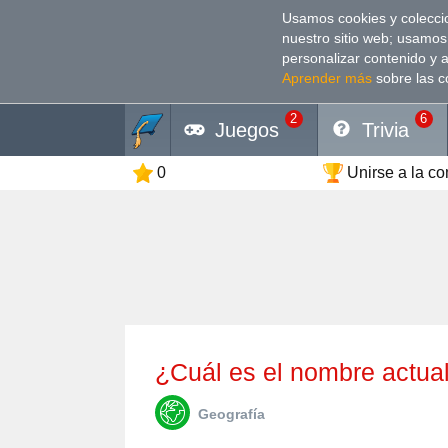
Usamos cookies y coleccio
nuestro sitio web; usamos
personalizar contenido y 
Aprender más
sobre las c
2
6
Juegos
Trivia
0
Unirse a la c
¿Cuál es el nombre actu
Geografía