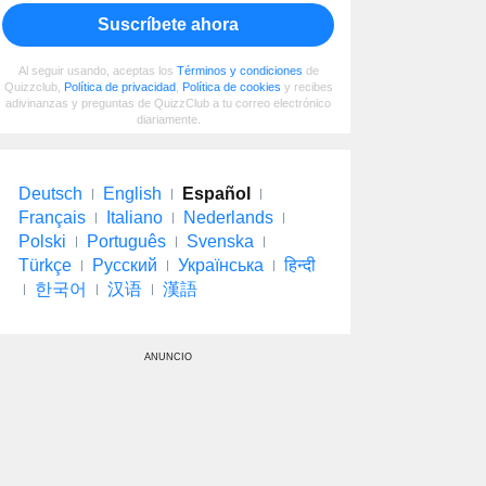
Suscríbete ahora
Al seguir usando, aceptas los
Términos y condiciones
de
Quizzclub,
Política de privacidad
,
Política de cookies
y recibes
adivinanzas y preguntas de QuizzClub a tu correo electrónico
diariamente.
Deutsch
English
Español
Français
Italiano
Nederlands
Polski
Português
Svenska
Türkçe
Русский
Українська
हिन्दी
한국어
汉语
漢語
ANUNCIO