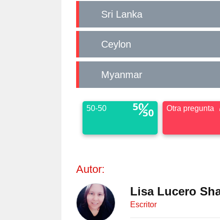
Sri Lanka
Ceylon
Myanmar
50-50
Otra pregunta
Autor:
Lisa Lucero Sh
Escritor