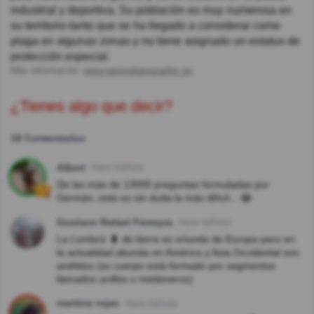
industrial y deportiva. Su población es muy numerosa en
su territorio-tanto que se ha llegado a considerar como
plaga en algunas zonas-y no tiene asignado un estatus de
protección especial.
Más información:
www.nationalgeographic.es
¿Tienes algo que decir?
19 Comentarios
Albert
Hace 4año(s)
De las más de 13000 preguntas formuladas por
Germán, esta es sin duda la más difícil... 😂
Gustavo Rafael Ferreyra
Hace 4año(s)
La Lombriz 🐛 de tierra es oriunda de Europa pero en
la actualidad abunda en América y Asia Occidental son
anélidos (su cuerpo está formado por segmentos
llamados anillos o metámeros)
martina rojas
Hace 5año(s)