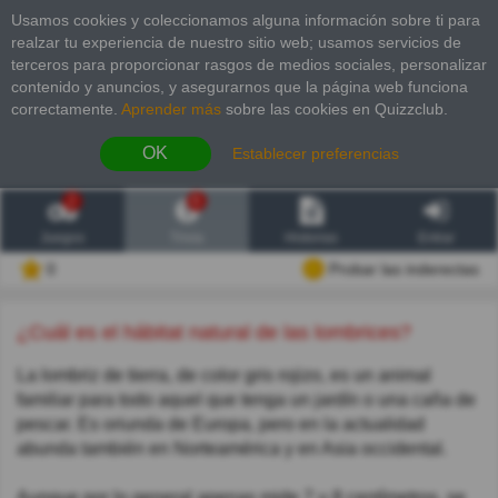
Usamos cookies y coleccionamos alguna información sobre ti para
realzar tu experiencia de nuestro sitio web; usamos servicios de
terceros para proporcionar rasgos de medios sociales, personalizar
contenido y anuncios, y asegurarnos que la página web funciona
correctamente.
Aprender más
sobre las cookies en Quizzclub.
OK
Establecer preferencias
2
6
Juegos
Trivia
Historias
Entrar
0
Probar las inderectas
¿Cuál es el hábitat natural de las lombrices?
La lombriz de tierra, de color gris rojizo, es un animal
familiar para todo aquel que tenga un jardín o una caña de
pescar. Es oriunda de Europa, pero en la actualidad
abunda también en Norteamérica y en Asia occidental.
Aunque por lo general apenas mide 7 u 8 centímetros, se