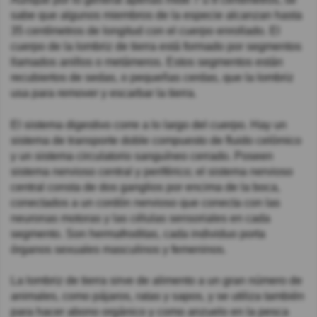
sabe que algunos miembros de la especie alcanzan hasta
35 centímetros de longitud con el cuerpo enrollado. El
cuerpo de la lombriz de tierra está formado por segmentos
llamados anillos o metámeros. Estos segmentos están
recubiertos de sedas, o pequeñas cerdas, que la lombriz
usa para remover y escarbar la tierra.
El sistema digestivo corre a lo largo del cuerpo. Hay un
sistema de transporte doble compuesto de fluido celómico
y un sistema circulatorio sanguíneo cerrado. Poseen
sistema nervioso central y periférico; el sistema nervioso
central consta de dos ganglios por encima de la boca,
conectados a un cordón nervioso que conecta con las
neuronas motoras y las células sensoriales en cada
segmento. Son hermafroditas, cada individuo porta
órganos sexuales masculinos y femeninos.
La lombriz de tierra sirve de alimento a un gran número de
animales, como pájaros, ratas y sapos, y se utiliza también
para hacer abono orgánico y como anzuelo en la pesca