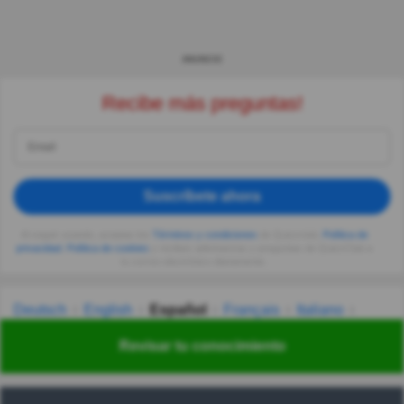
ANUNCIO
Recibe más preguntas!
Suscríbete ahora
Al seguir usando, aceptas los
Términos y condiciones
de Quizzclub,
Política de
privacidad
,
Política de cookies
y recibes adivinanzas y preguntas de QuizzClub a
tu correo electrónico diariamente.
Deutsch
English
Español
Français
Italiano
Nederlands
Polski
Português
Svenska
Türkçe
Revisar tu conocimiento
Русский
Українська
हिन्दी
한국어
汉语
漢語