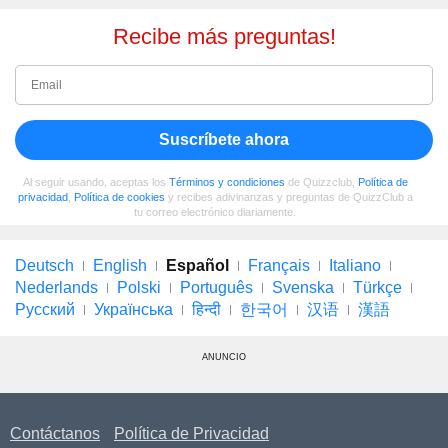
Recibe más preguntas!
Suscríbete ahora
Al seguir usando, aceptas los
Términos y condiciones
de Quizzclub,
Política de
privacidad
,
Política de cookies
y recibes adivinanzas y preguntas de QuizzClub a
tu correo electrónico diariamente.
Deutsch
English
Español
Français
Italiano
Nederlands
Polski
Português
Svenska
Türkçe
Русский
Українська
हिन्दी
한국어
汉语
漢語
ANUNCIO
Contáctanos
Política de Privacidad