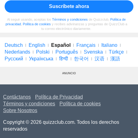
Suscríbete ahora
Al seguir usando, aceptas los
Términos y condiciones
de Quizzclub,
Política de
privacidad
,
Política de cookies
y recibes adivinanzas y preguntas de QuizzClub a
tu correo electrónico diariamente.
Deutsch
English
Español
Français
Italiano
Nederlands
Polski
Português
Svenska
Türkçe
Русский
Українська
हिन्दी
한국어
汉语
漢語
ANUNCIO
Contáctanos
Política de Privacidad
Términos y condiciones
Política de cookies
Sobre Nosotros
Copyright © 2026 quizzclub.com. Todos los derechos
reservados