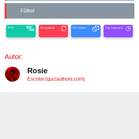
Fútbol
50-50
Otra pregunta
Dos intentos
Voto mayoritario
Autor:
Rosie
Escritor (quizauthors.com)