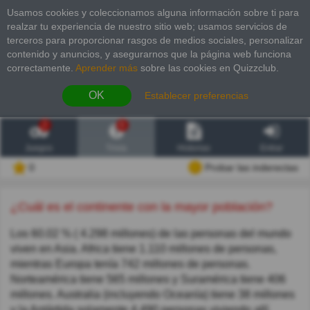
Usamos cookies y coleccionamos alguna información sobre ti para
realzar tu experiencia de nuestro sitio web; usamos servicios de
terceros para proporcionar rasgos de medios sociales, personalizar
contenido y anuncios, y asegurarnos que la página web funciona
correctamente.
Aprender más
sobre las cookies en Quizzclub.
OK
Establecer preferencias
2
6
Juegos
Trivia
Historias
Entrar
0
Probar las inderectas
¿Cuál es el continente con la mayor población?
Los 60.02 % ( 4.298 millones) de las personas del mundo
viven en Asia. Africa tiene 1.110 millones de personas,
mientras Europa tenía 742 millones de personas.
Norteamérica tiene 565 millones y Suramérica tiene 406
millones. Australia (incluyendo Oceanía) tiene 38 millones
y la Antártida solamente 4.490 personas viviendo allí.