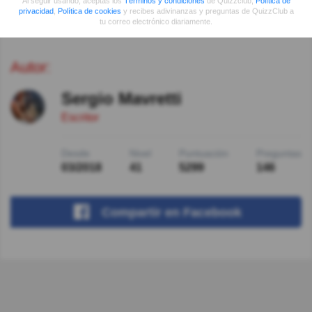
Al seguir usando, aceptas los
Términos y condiciones
de Quizzclub,
Política de
privacidad
,
Política de cookies
y recibes adivinanzas y preguntas de QuizzClub a
tu correo electrónico diariamente.
Autor:
Sergio Mavretti
Escritor
Desde
Nivel
Puntuación
Preguntas
03/2018
41
5299
146
Compartir
en Facebook