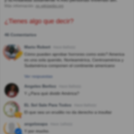
Más información:
es.wikipedia.org
¿Tienes algo que decir?
46 Comentarios
Mario Robert
Hace 8año(s)
Cómo pueden aprobar horrores como esto? America
es una sola querido, Norteamérica, Centroamérica y
Sudamérica componen el continente americano
Ver respuestas
Angeles Berlioz
Hace 8año(s)
Y ¿Para qué dividir América?
EL Sol Sale Para Todos
Hace 8año(s)
El que sea un erudito no da derecho a insultar
angelzeapa
Hace 1año(s)
Y por mucho.