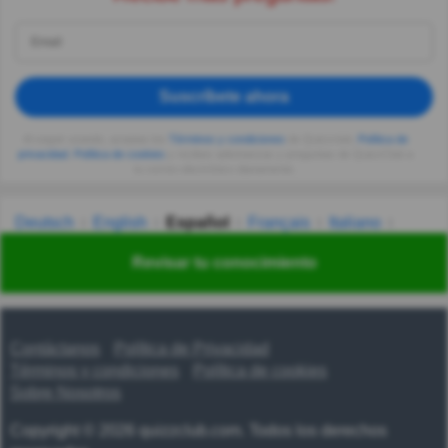
Suscríbete ahora
Al seguir usando, aceptas los
Términos y condiciones
de Quizzclub,
Política de
privacidad
,
Política de cookies
y recibes adivinanzas y preguntas de QuizzClub a
tu correo electrónico diariamente.
Deutsch
English
Español
Français
Italiano
Nederlands
Polski
Português
Svenska
Türkçe
Revisar tu conocimiento
Русский
Українська
हिन्दी
한국어
汉语
漢語
Contáctanos
Política de Privacidad
Términos y condiciones
Política de cookies
Sobre Nosotros
Copyright © 2026 quizzclub.com. Todos los derechos