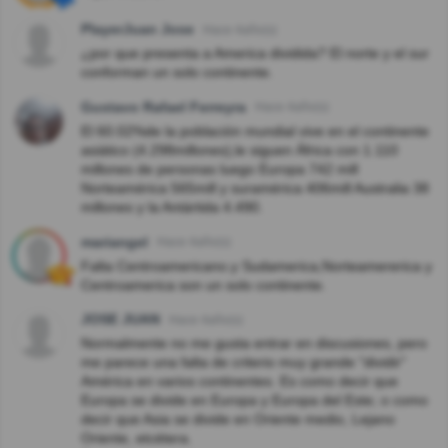
PlayerJuan Jose
Hace 4año(s)
¿por que presenta a America dividida? El norte y el sur
conforman un solo continente.
Gustavo Rafael Ferreyra
Hace 4año(s)
El 60.02%de la población mundial vive en el continente
asiático (4.298millones),le siguen África con 1.110
millones de personas luego Europa 742 mill
Norteamérica 565mill y suramérica 406mill Australia 38
millones y la Antártida 4.490.
mariangel
Hace 4año(s)
Falta Centroamericano.y Sudamerica,Norteamererica y
Centroamerica son un solo continente.
JOSE JUAN
Hace 4año(s)
Normalmente no me gusta entrar en discusiones, pero
me parece una falta de criterio muy grande "dividir"
América en varios continentes. Es como decir que
Europa se divide en Europa y Europa del Este; o como
decir que Asia se divide en Oriente medio, Lejano
Oriente, etcétera.