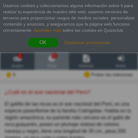
Usamos cookies y coleccionamos alguna información sobre ti para
realzar tu experiencia de nuestro sitio web; usamos servicios de
terceros para proporcionar rasgos de medios sociales, personalizar
contenido y anuncios, y asegurarnos que la página web funciona
correctamente.
Aprender más
sobre las cookies en Quizzclub.
OK
Establecer preferencias
2
6
Juegos
Trivia
Historias
Entrar
0
Probar las inderectas
¿Cuál es el ave nacional del Perú?
El gallito de las rocas es el ave nacional del Perú, es una
especie paseriforme de la familia Cotingidae. Habita en la
región amazónica, su pariente más cercano es el gallo de
roca guayanés, posee un plumaje vistoso de colores
naranja y negro, tiene una longitud de 30 cm., pesa 200
gramos, un pico corto y patas fuertes.