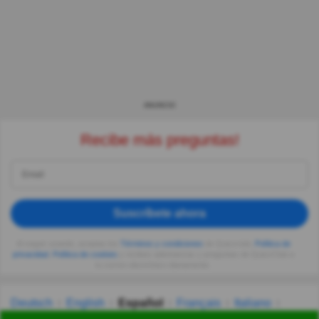
ANUNCIO
Recibe más preguntas!
Suscríbete ahora
Al seguir usando, aceptas los
Términos y condiciones
de Quizzclub,
Política de
privacidad
,
Política de cookies
y recibes adivinanzas y preguntas de QuizzClub a
tu correo electrónico diariamente.
Deutsch
English
Español
Français
Italiano
Nederlands
Polski
Português
Svenska
Türkçe