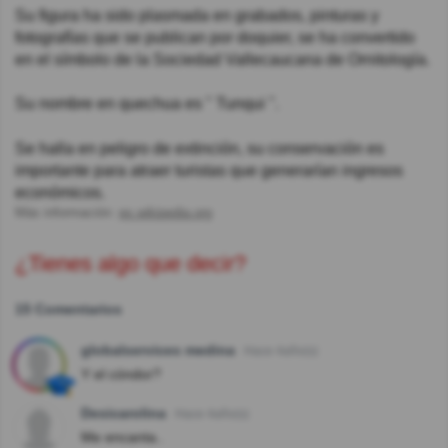
Su figura ha sido plasmada en grabados, pinturas y
fotografías que se publican por doquier, se ha convertido
en el símbolo de la Sociedad Vallecaucana de Ornitología.
Su nombre en quechua es " Tunqui ".
Se halla en peligro de extinción, su conservación es
importante para atraer turistas que generarían ingresos
económicos.
Más información:
es.wikipedia.org
¿Tienes algo que decir?
15 Comentarios
globalservices medina
Hace 4año(s)
Y el cóndor?
Desicarolina
Hace 4año(s)
Me encanta..