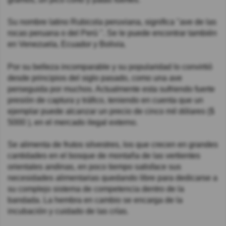
Su nombre latino Rubicola peruviana, significa "ave de las
rocas peruana o del Perú ". Se le puede encontrar también
en Venezuela, Ecuador y Bolivia.
Por su belleza incomparable y su popularidad lo convirtió
desde principios del siglo pasado, como una ave
perseguida por muchos. Actualmente esta sufriendo fuerte
presión de captura y tráfico, teniendo en cuenta que un
ejemplar puede alcanzar un precio de cinco mil dólares ($
5000 ), en el mercado ilegal externo.
Se alimenta de frutos silvestres, los que crecen en grandes
cantidades en el bosque de montaña de las vertientes
orientales andinas, en poco tiempo satisface sus
necesidades alimentarias quedando libre para dedicarse a
su complejo sistema de competencia dentro de la
bandada. La hembra en cambio se encarga de la
incubación y cuidado de las crías.